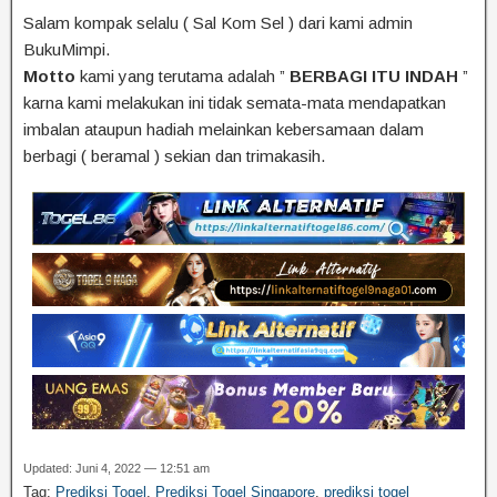
Salam kompak selalu ( Sal Kom Sel ) dari kami admin
BukuMimpi.
Motto
kami yang terutama adalah ”
BERBAGI ITU INDAH
”
karna kami melakukan ini tidak semata-mata mendapatkan
imbalan ataupun hadiah melainkan kebersamaan dalam
berbagi ( beramal ) sekian dan trimakasih.
Updated: Juni 4, 2022 — 12:51 am
Tag:
Prediksi Togel
,
Prediksi Togel Singapore
,
prediksi togel