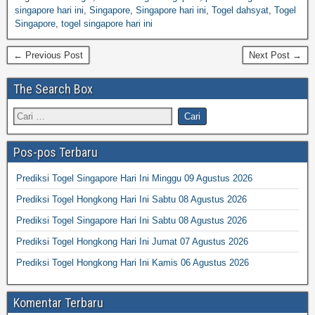
singapore hari ini
,
Singapore
,
Singapore hari ini
,
Togel dahsyat
,
Togel
Singapore
,
togel singapore hari ini
← Previous Post
Next Post →
The Search Box
Pos-pos Terbaru
Prediksi Togel Singapore Hari Ini Minggu 09 Agustus 2026
Prediksi Togel Hongkong Hari Ini Sabtu 08 Agustus 2026
Prediksi Togel Singapore Hari Ini Sabtu 08 Agustus 2026
Prediksi Togel Hongkong Hari Ini Jumat 07 Agustus 2026
Prediksi Togel Hongkong Hari Ini Kamis 06 Agustus 2026
Komentar Terbaru