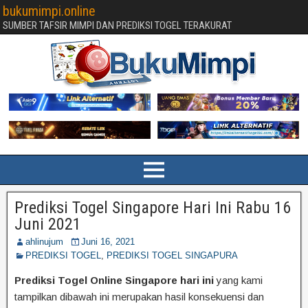
bukumimpi.online
SUMBER TAFSIR MIMPI DAN PREDIKSI TOGEL TERAKURAT
Prediksi Togel Singapore Hari Ini Rabu 16
Juni 2021
ahlinujum
Juni 16, 2021
PREDIKSI TOGEL
,
PREDIKSI TOGEL SINGAPURA
Prediksi Togel Online Singapore hari ini
yang kami
tampilkan dibawah ini merupakan hasil konsekuensi dan