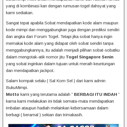
yang di kombinasi kan dengan rumusan togel dahsyat yang
kami sediakan.
Sangat tepat apabila Sobat mendapatkan kode alam maupun
kode mimpi dan menggabungkan juga dengan prediksi sendiri
dan angka dari Forum Togel. Tetapi jika sobat hanya ingin
memakai kode alam yang didapat oleh sobat sendiri tanpa
menggabungkannya, itu adalah menjadi pilihan sobat-sobatku
dalam mengotak-atik nomor jitu
Togel Singapore Senin
yang sobat inginkan dalam tujuan untuk meraih keuntungan
dan mendapatkan jackpot.
Salam kompak selalu ( Sal Kom Sel ) dari kami admin
BukuMimpi.
Motto
kami yang terutama adalah ”
BERBAGI ITU INDAH
”
karna kami melakukan ini tidak semata-mata mendapatkan
imbalan ataupun hadiah melainkan kebersamaan dalam
berbagi ( beramal ) sekian dan trimakasih.