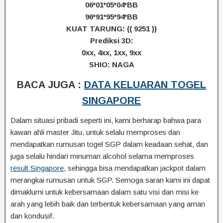
06*01*05*04*BB
96*91*95*94*BB
KUAT TARUNG: (( 9251 ))
Prediksi 3D:
0xx, 4xx, 1xx, 9xx
SHIO: NAGA
BACA JUGA :
DATA KELUARAN TOGEL
SINGAPORE
Dalam situasi pribadi seperti ini, kami berharap bahwa para
kawan ahli master Jitu, untuk selalu memproses dan
mendapatkan rumusan togel SGP dalam keadaan sehat, dan
juga selalu hindari minuman alcohol selama memproses
result Singapore
, sehingga bisa mendapatkan jackpot dalam
merangkai rumusan untuk SGP. Semoga saran kami ini dapat
dimaklumi untuk kebersamaan dalam satu visi dan misi ke
arah yang lebih baik dan terbentuk kebersamaan yang aman
dan kondusif.