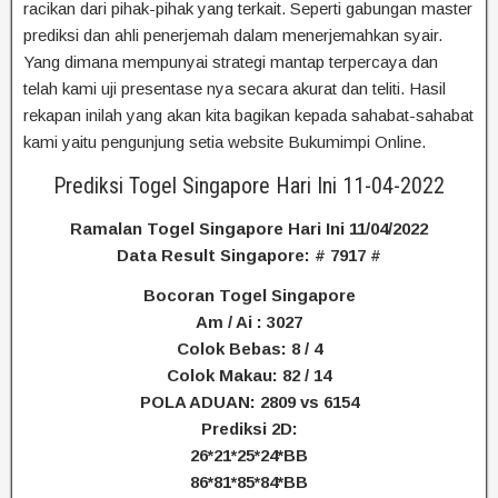
racikan dari pihak-pihak yang terkait. Seperti gabungan master
prediksi dan ahli penerjemah dalam menerjemahkan syair.
Yang dimana mempunyai strategi mantap terpercaya dan
telah kami uji presentase nya secara akurat dan teliti. Hasil
rekapan inilah yang akan kita bagikan kepada sahabat-sahabat
kami yaitu pengunjung setia website Bukumimpi Online.
Prediksi Togel Singapore Hari Ini 11-04-2022
Ramalan Togel Singapore Hari Ini 11/04/2022
Data Result Singapore: # 7917 #
Bocoran Togel Singapore
Am / Ai : 3027
Colok Bebas: 8 / 4
Colok Makau: 82 / 14
POLA ADUAN: 2809 vs 6154
Prediksi 2D:
26*21*25*24*BB
86*81*85*84*BB