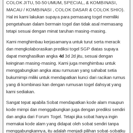
COLOK JITU, 50-50 UMUM, SPECIAL, & KOMBINASI,
MACAU / KOMBINASI , COLOK DASAR & COLOK SHIO).
Hal ini kami lakukan supaya para pemasang togel memiliki
pengetahuan dalam bermain togel dan tidak asal memasang
tetapi sesuai dengan minat taruhan masing-masing.
Kami menghimbau kerjasamanya untuk turut serta meracik
dan mengkolaborasikan prediksi togel SGP diatas supaya
dapat menghasilkan angka
4d
3d 2d jitu, sesuai dengan
keinginan masing-masing. Kami juga menghimbau untuk
menggabungkan angka atau rumusan yang sahabat setia
bukumimpi miliki untuk mendapatkan kunci dari racikan rumus
yang di kombinasi kan dengan rumusan togel dahsyat yang
kami sediakan.
Sangat tepat apabila Sobat mendapatkan kode alam maupun
kode mimpi dan menggabungkan juga dengan prediksi sendiri
dan angka dari Forum Togel. Tetapi jika sobat hanya ingin
memakai kode alam yang didapat oleh sobat sendiri tanpa
menggabungkannya, itu adalah menjadi pilihan sobat-sobatku