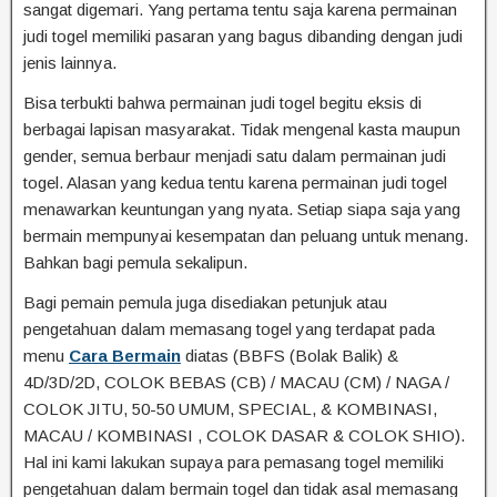
sangat digemari. Yang pertama tentu saja karena permainan
judi togel memiliki pasaran yang bagus dibanding dengan judi
jenis lainnya.
Bisa terbukti bahwa permainan judi togel begitu eksis di
berbagai lapisan masyarakat. Tidak mengenal kasta maupun
gender, semua berbaur menjadi satu dalam permainan judi
togel. Alasan yang kedua tentu karena permainan judi togel
menawarkan keuntungan yang nyata. Setiap siapa saja yang
bermain mempunyai kesempatan dan peluang untuk menang.
Bahkan bagi pemula sekalipun.
Bagi pemain pemula juga disediakan petunjuk atau
pengetahuan dalam memasang togel yang terdapat pada
menu
Cara Bermain
diatas (BBFS (Bolak Balik) &
4D/3D/2D, COLOK BEBAS (CB) / MACAU (CM) / NAGA /
COLOK JITU, 50-50 UMUM, SPECIAL, & KOMBINASI,
MACAU / KOMBINASI , COLOK DASAR & COLOK SHIO).
Hal ini kami lakukan supaya para pemasang togel memiliki
pengetahuan dalam bermain togel dan tidak asal memasang