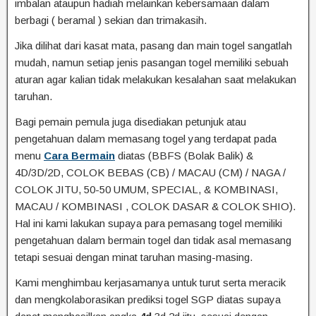
imbalan ataupun hadiah melainkan kebersamaan dalam
berbagi ( beramal ) sekian dan trimakasih.
Jika dilihat dari kasat mata, pasang dan main togel sangatlah
mudah, namun setiap jenis pasangan togel memiliki sebuah
aturan agar kalian tidak melakukan kesalahan saat melakukan
taruhan.
Bagi pemain pemula juga disediakan petunjuk atau
pengetahuan dalam memasang togel yang terdapat pada
menu
Cara Bermain
diatas (BBFS (Bolak Balik) &
4D/3D/2D, COLOK BEBAS (CB) / MACAU (CM) / NAGA /
COLOK JITU, 50-50 UMUM, SPECIAL, & KOMBINASI,
MACAU / KOMBINASI , COLOK DASAR & COLOK SHIO).
Hal ini kami lakukan supaya para pemasang togel memiliki
pengetahuan dalam bermain togel dan tidak asal memasang
tetapi sesuai dengan minat taruhan masing-masing.
Kami menghimbau kerjasamanya untuk turut serta meracik
dan mengkolaborasikan prediksi togel SGP diatas supaya