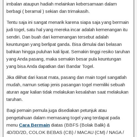
imbalan ataupun hadiah melainkan kebersamaan dalam
berbagi ( beramal ) sekian dan trimakasih.
Tentu saja ini sangat menarik karena siapa saja yang bermain
judi togel, satu hal yang mereka incar adalah kemenangan itu
sendiri. Dan buah dari kemenangan tersebut adalah
keuntungan yang berlipat ganda. Bisa dimulai dari belasan
bahkan hingga puluhan kali lipat. Semakin tinggi resiko taruhan
yang Anda pasang, maka semakin besar pula keuntungan
yang bisa Anda dapatkan dari Bandar Togel.
Jika dilihat dari kasat mata, pasang dan main togel sangatlah
mudah, namun setiap jenis pasangan togel memiliki sebuah
aturan agar kalian tidak melakukan kesalahan saat melakukan
taruhan.
Bagi pemain pemula juga disediakan petunjuk atau
pengetahuan dalam memasang togel yang terdapat pada
menu
Cara Bermain
diatas (BBFS (Bolak Balik) &
4D/3D/2D, COLOK BEBAS (CB) / MACAU (CM) / NAGA /