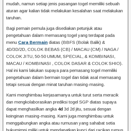
mudah, namun setiap jenis pasangan togel memiliki sebuah
aturan agar kalian tidak melakukan kesalahan saat melakukan
taruhan.
Bagi pemain pemula juga disediakan petunjuk atau
pengetahuan dalam memasang togel yang terdapat pada
menu
Cara Bermain
diatas (BBFS (Bolak Balik) &
4D/3D/2D, COLOK BEBAS (CB) / MACAU (CM) / NAGA /
COLOK JITU, 50-50 UMUM, SPECIAL, & KOMBINASI,
MACAU / KOMBINASI , COLOK DASAR & COLOK SHIO).
Hal ini kami lakukan supaya para pemasang togel memiliki
pengetahuan dalam bermain togel dan tidak asal memasang
tetapi sesuai dengan minat taruhan masing-masing.
Kami menghimbau kerjasamanya untuk turut serta meracik
dan mengkolaborasikan prediksi togel SGP diatas supaya
dapat menghasilkan angka
4d
3d 2d jitu, sesuai dengan
keinginan masing-masing. Kami juga menghimbau untuk
menggabungkan angka atau rumusan yang sahabat setia
bukumimpi miliki untuk mendapatkan kunci dari racikan rumus