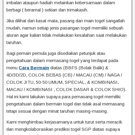
imbalan ataupun hadiah melainkan kebersamaan dalam
berbagi ( beramal ) sekian dan trimakasih.
Jika dilihat dari kasat mata, pasang dan main togel sangatlah
mudah, namun setiap jenis pasangan togel memiliki sebuah
aturan agar kalian tidak melakukan kesalahan saat melakukan
taruhan.
Bagi pemain pemula juga disediakan petunjuk atau
pengetahuan dalam memasang togel yang terdapat pada
menu
Cara Bermain
diatas (BBFS (Bolak Balik) &
4D/3D/2D, COLOK BEBAS (CB) / MACAU (CM) / NAGA /
COLOK JITU, 50-50 UMUM, SPECIAL, & KOMBINASI,
MACAU / KOMBINASI , COLOK DASAR & COLOK SHIO).
Hal ini kami lakukan supaya para pemasang togel memiliki
pengetahuan dalam bermain togel dan tidak asal memasang
tetapi sesuai dengan minat taruhan masing-masing.
Kami menghimbau kerjasamanya untuk turut serta meracik
dan mengkolaborasikan prediksi togel SGP diatas supaya