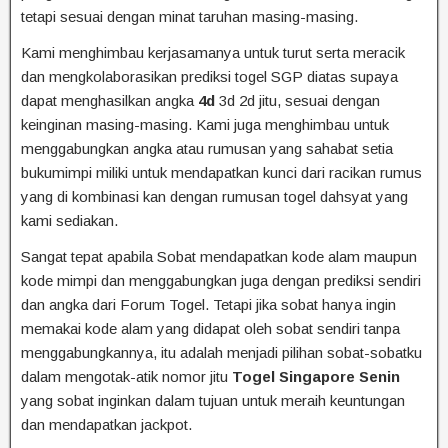
tetapi sesuai dengan minat taruhan masing-masing.
Kami menghimbau kerjasamanya untuk turut serta meracik
dan mengkolaborasikan prediksi togel SGP diatas supaya
dapat menghasilkan angka
4d
3d 2d jitu, sesuai dengan
keinginan masing-masing. Kami juga menghimbau untuk
menggabungkan angka atau rumusan yang sahabat setia
bukumimpi miliki untuk mendapatkan kunci dari racikan rumus
yang di kombinasi kan dengan rumusan togel dahsyat yang
kami sediakan.
Sangat tepat apabila Sobat mendapatkan kode alam maupun
kode mimpi dan menggabungkan juga dengan prediksi sendiri
dan angka dari Forum Togel. Tetapi jika sobat hanya ingin
memakai kode alam yang didapat oleh sobat sendiri tanpa
menggabungkannya, itu adalah menjadi pilihan sobat-sobatku
dalam mengotak-atik nomor jitu
Togel Singapore Senin
yang sobat inginkan dalam tujuan untuk meraih keuntungan
dan mendapatkan jackpot.