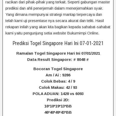
racikan dari pihak-pihak yang terkait. Seperti gabungan master
prediksi dan ahli penerjemah dalam menerjemahkan syair.
Yang dimana mempunyai strategi mantap terpercaya dan
telah kami uji presentase nya secara akurat dan teliti. Hasil
rekapan inilah yang akan kita bagikan kepada sahabat-sahabat
kami yaitu pengunjung setia website Bukumimpi Online.
Prediksi Togel Singapore Hari Ini 07-01-2021
Ramalan Togel Singapore Hari Ini 07/01/2021
Data Result Singapore: # 8048 #
Bocoran Togel Singapore
Am / Ai : 9286
Colok Bebas: 4 / 9
Colok Makau: 42 / 93
POLA ADUAN: 1428 vs 6093
Prediksi 2D:
16*10*19*13*BB
46*40*49*43*BB