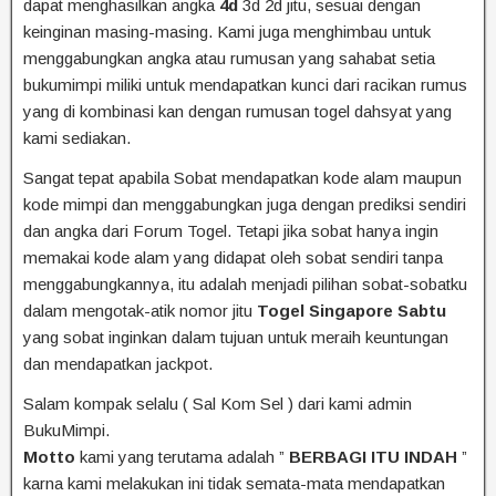
dapat menghasilkan angka
4d
3d 2d jitu, sesuai dengan
keinginan masing-masing. Kami juga menghimbau untuk
menggabungkan angka atau rumusan yang sahabat setia
bukumimpi miliki untuk mendapatkan kunci dari racikan rumus
yang di kombinasi kan dengan rumusan togel dahsyat yang
kami sediakan.
Sangat tepat apabila Sobat mendapatkan kode alam maupun
kode mimpi dan menggabungkan juga dengan prediksi sendiri
dan angka dari Forum Togel. Tetapi jika sobat hanya ingin
memakai kode alam yang didapat oleh sobat sendiri tanpa
menggabungkannya, itu adalah menjadi pilihan sobat-sobatku
dalam mengotak-atik nomor jitu
Togel Singapore Sabtu
yang sobat inginkan dalam tujuan untuk meraih keuntungan
dan mendapatkan jackpot.
Salam kompak selalu ( Sal Kom Sel ) dari kami admin
BukuMimpi.
Motto
kami yang terutama adalah ”
BERBAGI ITU INDAH
”
karna kami melakukan ini tidak semata-mata mendapatkan