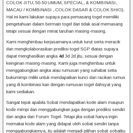
COLOK JITU, 50-50 UMUM, SPECIAL, & KOMBINASI,
MACAU / KOMBINASI , COLOK DASAR & COLOK SHIO).
Hal ini kami lakukan supaya para pemasang togel memiliki
pengetahuan dalam bermain togel dan tidak asal memasang
tetapi sesuai dengan minat taruhan masing-masing.
Kami menghimbau kerjasamanya untuk turut serta meracik
dan mengkolaborasikan prediksi togel SGP diatas supaya
dapat menghasilkan angka
4d
3d 2d jitu, sesuai dengan
keinginan masing-masing. Kami juga menghimbau untuk
menggabungkan angka atau rumusan yang sahabat setia
bukumimpi miliki untuk mendapatkan kunci dari racikan rumus
yang di kombinasi kan dengan rumusan togel dahsyat yang
kami sediakan.
Sangat tepat apabila Sobat mendapatkan kode alam maupun
kode mimpi dan menggabungkan juga dengan prediksi sendiri
dan angka dari Forum Togel. Tetapi jika sobat hanya ingin
memakai kode alam yang didapat oleh sobat sendiri tanpa
menggabungkannya, itu adalah menjadi pilihan sobat-sobatku