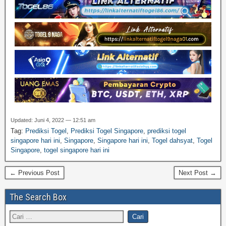
Updated: Juni 4, 2022 — 12:51 am
Tag:
Prediksi Togel
,
Prediksi Togel Singapore
,
prediksi togel
singapore hari ini
,
Singapore
,
Singapore hari ini
,
Togel dahsyat
,
Togel
Singapore
,
togel singapore hari ini
← Previous Post
Next Post →
The Search Box