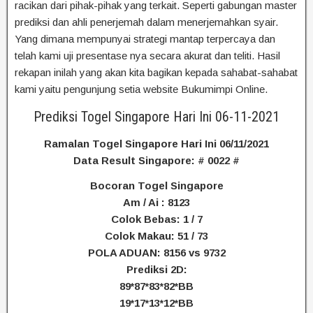
racikan dari pihak-pihak yang terkait. Seperti gabungan master
prediksi dan ahli penerjemah dalam menerjemahkan syair.
Yang dimana mempunyai strategi mantap terpercaya dan
telah kami uji presentase nya secara akurat dan teliti. Hasil
rekapan inilah yang akan kita bagikan kepada sahabat-sahabat
kami yaitu pengunjung setia website Bukumimpi Online.
Prediksi Togel Singapore Hari Ini 06-11-2021
Ramalan Togel Singapore Hari Ini 06/11/2021
Data Result Singapore: # 0022 #
Bocoran Togel Singapore
Am / Ai : 8123
Colok Bebas: 1 / 7
Colok Makau: 51 / 73
POLA ADUAN: 8156 vs 9732
Prediksi 2D:
89*87*83*82*BB
19*17*13*12*BB