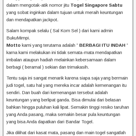
dalam mengotak-atik nomor jitu
Togel Singapore Sabtu
yang sobat inginkan dalam tujuan untuk meraih keuntungan
dan mendapatkan jackpot.
Salam kompak selalu ( Sal Kom Sel ) dari kami admin
BukuMimpi.
Motto
kami yang terutama adalah ”
BERBAGI ITU INDAH
”
karna kami melakukan ini tidak semata-mata mendapatkan
imbalan ataupun hadiah melainkan kebersamaan dalam
berbagi ( beramal ) sekian dan trimakasih.
Tentu saja ini sangat menarik karena siapa saja yang bermain
judi togel, satu hal yang mereka incar adalah kemenangan itu
sendiri. Dan buah dari kemenangan tersebut adalah
keuntungan yang berlipat ganda. Bisa dimulai dari belasan
bahkan hingga puluhan kali lipat. Semakin tinggi resiko taruhan
yang Anda pasang, maka semakin besar pula keuntungan
yang bisa Anda dapatkan dari Bandar Togel.
Jika dilihat dari kasat mata, pasang dan main togel sangatlah