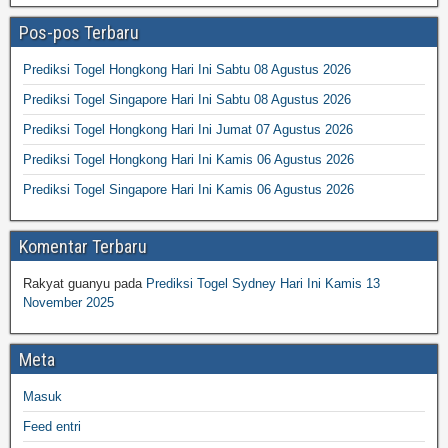
Pos-pos Terbaru
Prediksi Togel Hongkong Hari Ini Sabtu 08 Agustus 2026
Prediksi Togel Singapore Hari Ini Sabtu 08 Agustus 2026
Prediksi Togel Hongkong Hari Ini Jumat 07 Agustus 2026
Prediksi Togel Hongkong Hari Ini Kamis 06 Agustus 2026
Prediksi Togel Singapore Hari Ini Kamis 06 Agustus 2026
Komentar Terbaru
Rakyat guanyu
pada
Prediksi Togel Sydney Hari Ini Kamis 13
November 2025
Meta
Masuk
Feed entri