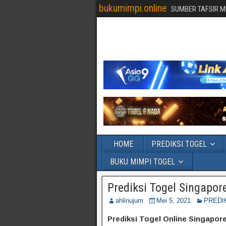
bukumimpi.online
SUMBER TAFSIR M
HOME
PREDIKSI TOGEL
BUKU MIMPI TOGEL
Prediksi Togel Singapor
ahlinujum
Mei 5, 2021
PREDI
Prediksi Togel Online Singapore