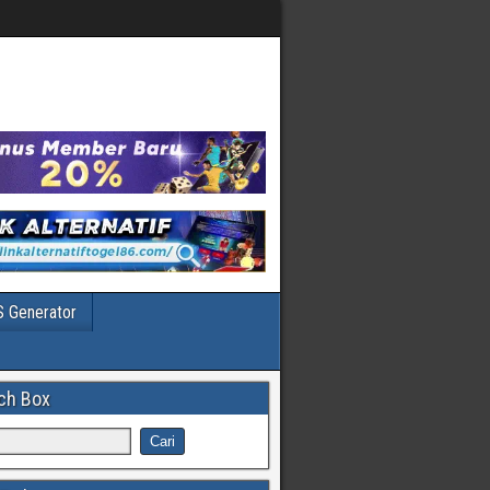
 Generator
ch Box