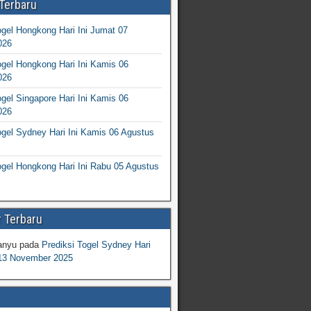
Terbaru
ogel Hongkong Hari Ini Jumat 07
026
ogel Hongkong Hari Ini Kamis 06
026
ogel Singapore Hari Ini Kamis 06
026
ogel Sydney Hari Ini Kamis 06 Agustus
ogel Hongkong Hari Ini Rabu 05 Agustus
 Terbaru
anyu
pada
Prediksi Togel Sydney Hari
 13 November 2025