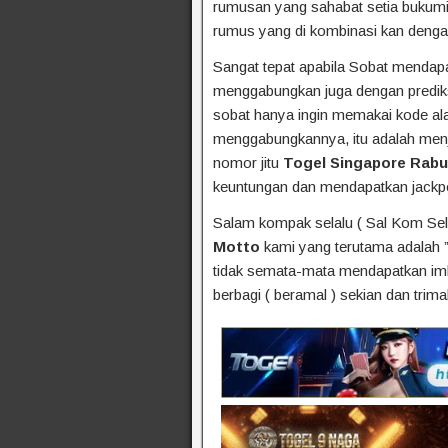
rumusan yang sahabat setia bukumim
rumus yang di kombinasi kan denga
Sangat tepat apabila Sobat menda
menggabungkan juga dengan prediksi
sobat hanya ingin memakai kode ala
menggabungkannya, itu adalah menj
nomor jitu
Togel Singapore Rabu
keuntungan dan mendapatkan jackp
Salam kompak selalu ( Sal Kom Sel
Motto
kami yang terutama adalah 
tidak semata-mata mendapatkan im
berbagi ( beramal ) sekian dan trima