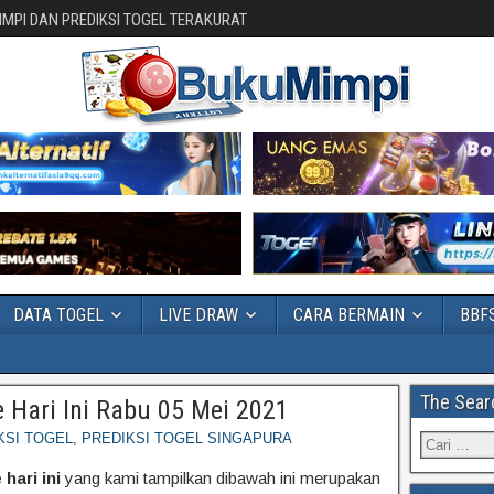
IMPI DAN PREDIKSI TOGEL TERAKURAT
DATA TOGEL
LIVE DRAW
CARA BERMAIN
BBFS
The Sear
e Hari Ini Rabu 05 Mei 2021
KSI TOGEL
,
PREDIKSI TOGEL SINGAPURA
 hari ini
yang kami tampilkan dibawah ini merupakan