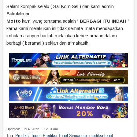
Salam kompak selalu ( Sal Kom Sel ) dari kami admin
BukuMimpi.
Motto
kami yang terutama adalah ”
BERBAGI ITU INDAH
”
karna kami melakukan ini tidak semata-mata mendapatkan
imbalan ataupun hadiah melainkan kebersamaan dalam
berbagi ( beramal ) sekian dan trimakasih.
Updated: Juni 4, 2022 — 12:51 am
Tag:
Prediksi Togel
,
Prediksi Togel Singapore
,
prediksi togel