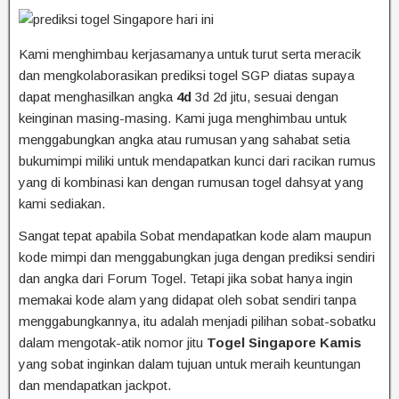
Kami menghimbau kerjasamanya untuk turut serta meracik
dan mengkolaborasikan prediksi togel SGP diatas supaya
dapat menghasilkan angka
4d
3d 2d jitu, sesuai dengan
keinginan masing-masing. Kami juga menghimbau untuk
menggabungkan angka atau rumusan yang sahabat setia
bukumimpi miliki untuk mendapatkan kunci dari racikan rumus
yang di kombinasi kan dengan rumusan togel dahsyat yang
kami sediakan.
Sangat tepat apabila Sobat mendapatkan kode alam maupun
kode mimpi dan menggabungkan juga dengan prediksi sendiri
dan angka dari Forum Togel. Tetapi jika sobat hanya ingin
memakai kode alam yang didapat oleh sobat sendiri tanpa
menggabungkannya, itu adalah menjadi pilihan sobat-sobatku
dalam mengotak-atik nomor jitu
Togel Singapore Kamis
yang sobat inginkan dalam tujuan untuk meraih keuntungan
dan mendapatkan jackpot.