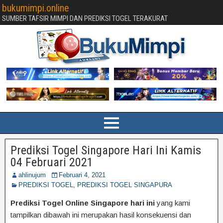
bukumimpi.online
SUMBER TAFSIR MIMPI DAN PREDIKSI TOGEL TERAKURAT
Prediksi Togel Singapore Hari Ini Kamis
04 Februari 2021
ahlinujum
Februari 4, 2021
PREDIKSI TOGEL
,
PREDIKSI TOGEL SINGAPURA
Prediksi Togel Online Singapore hari ini
yang kami
tampilkan dibawah ini merupakan hasil konsekuensi dan