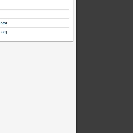
ntar
.org