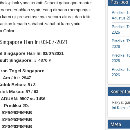
Pos-pos 
pihak-pihak yang terkait. Seperti gabungan master
m menerjemahkan syair. Yang dimana mempunyai
Prediksi T
 kami uji presentase nya secara akurat dan teliti.
Agustus 2
 bagikan kepada sahabat-sahabat kami yaitu
Prediksi T
i Online.
2026
 Singapore Hari Ini 03-07-2021
Prediksi T
2026
 Singapore Hari Ini 03/07/2021
Prediksi T
sult Singapore: # 4870 #
2026
Prediksi T
ran Togel Singapore
2026
Am / Ai : 2947
olok Bebas: 5 / 3
Komentar
lok Makau: 57 / 63
 ADUAN: 9507 vs 1436
Rakyat gu
Prediksi 2D:
Ini Kamis
91*94*93*96*BB
51*54*53*56*BB
Meta
01*04*03*06*BB