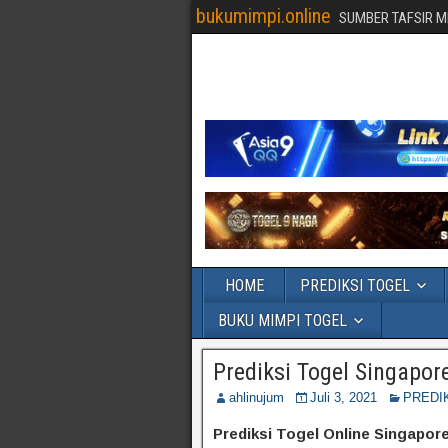
bukumimpi.online
SUMBER TAFSIR M
HOME
PREDIKSI TOGEL
BUKU MIMPI TOGEL
Prediksi Togel Singapore
ahlinujum
Juli 3, 2021
PREDI
Prediksi Togel Online Singapore