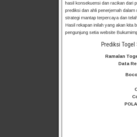
hasil konsekuensi dan racikan dari 
prediksi dan ahli penerjemah dala
strategi mantap terpercaya dan telah
Hasil rekapan inilah yang akan kita
pengunjung setia website Bukumimp
Prediksi Togel
Ramalan Togel
Data Re
Boco
C
Co
POLA