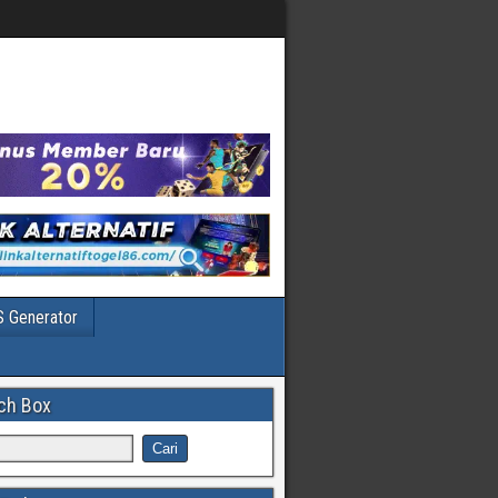
 Generator
ch Box