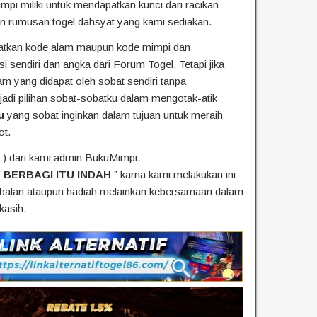
pi miliki untuk mendapatkan kunci dari racikan
n rumusan togel dahsyat yang kami sediakan.
patkan kode alam maupun kode mimpi dan
 sendiri dan angka dari Forum Togel. Tetapi jika
m yang didapat oleh sobat sendiri tanpa
adi pilihan sobat-sobatku dalam mengotak-atik
u
yang sobat inginkan dalam tujuan untuk meraih
ot.
 ) dari kami admin BukuMimpi.
”
BERBAGI ITU INDAH
” karna kami melakukan ini
balan ataupun hadiah melainkan kebersamaan dalam
kasih.