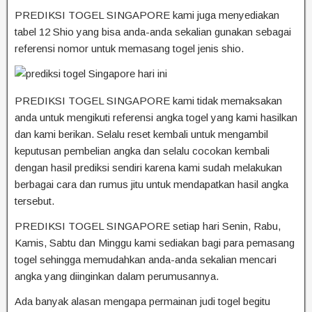
PREDIKSI TOGEL SINGAPORE kami juga menyediakan
tabel 12 Shio yang bisa anda-anda sekalian gunakan sebagai
referensi nomor untuk memasang togel jenis shio.
PREDIKSI TOGEL SINGAPORE kami tidak memaksakan
anda untuk mengikuti referensi angka togel yang kami hasilkan
dan kami berikan. Selalu reset kembali untuk mengambil
keputusan pembelian angka dan selalu cocokan kembali
dengan hasil prediksi sendiri karena kami sudah melakukan
berbagai cara dan rumus jitu untuk mendapatkan hasil angka
tersebut.
PREDIKSI TOGEL SINGAPORE setiap hari Senin, Rabu,
Kamis, Sabtu dan Minggu kami sediakan bagi para pemasang
togel sehingga memudahkan anda-anda sekalian mencari
angka yang diinginkan dalam perumusannya.
Ada banyak alasan mengapa permainan judi togel begitu