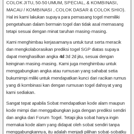
COLOK JITU, 50-50 UMUM, SPECIAL, & KOMBINASI,
MACAU / KOMBINASI , COLOK DASAR & COLOK SHIO).
Hal ini kami lakukan supaya para pemasang togel memiliki
pengetahuan dalam bermain togel dan tidak asal memasang
tetapi sesuai dengan minat taruhan masing-masing.
Kami menghimbau kerjasamanya untuk turut serta meracik
dan mengkolaborasikan prediksi togel SGP diatas supaya
dapat menghasilkan angka
4d
3d 2d jitu, sesuai dengan
keinginan masing-masing. Kami juga menghimbau untuk
menggabungkan angka atau rumusan yang sahabat setia
bukumimpi miliki untuk mendapatkan kunci dari racikan rumus
yang di kombinasi kan dengan rumusan togel dahsyat yang
kami sediakan.
Sangat tepat apabila Sobat mendapatkan kode alam maupun
kode mimpi dan menggabungkan juga dengan prediksi sendiri
dan angka dari Forum Togel. Tetapi jika sobat hanya ingin
memakai kode alam yang didapat oleh sobat sendiri tanpa
menggabungkannya, itu adalah menjadi pilihan sobat-sobatku