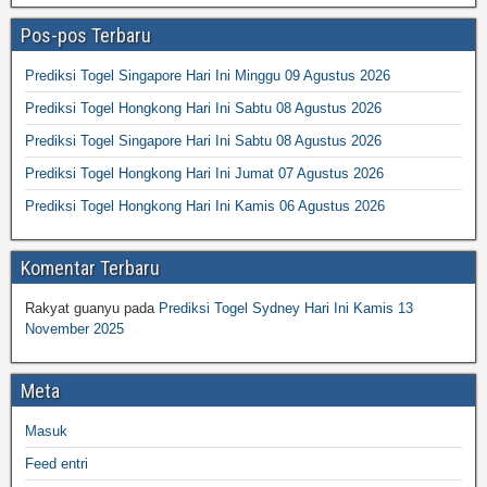
Pos-pos Terbaru
Prediksi Togel Singapore Hari Ini Minggu 09 Agustus 2026
Prediksi Togel Hongkong Hari Ini Sabtu 08 Agustus 2026
Prediksi Togel Singapore Hari Ini Sabtu 08 Agustus 2026
Prediksi Togel Hongkong Hari Ini Jumat 07 Agustus 2026
Prediksi Togel Hongkong Hari Ini Kamis 06 Agustus 2026
Komentar Terbaru
Rakyat guanyu
pada
Prediksi Togel Sydney Hari Ini Kamis 13
November 2025
Meta
Masuk
Feed entri