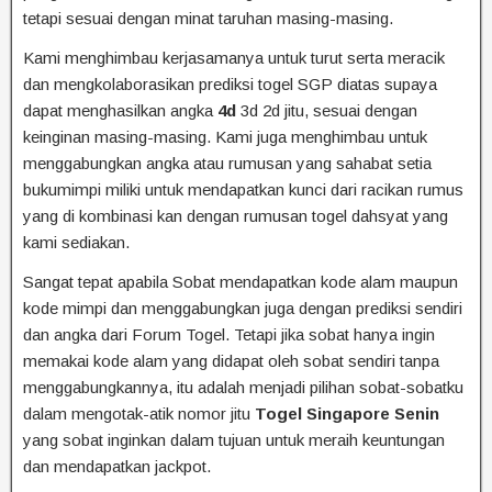
tetapi sesuai dengan minat taruhan masing-masing.
Kami menghimbau kerjasamanya untuk turut serta meracik
dan mengkolaborasikan prediksi togel SGP diatas supaya
dapat menghasilkan angka
4d
3d 2d jitu, sesuai dengan
keinginan masing-masing. Kami juga menghimbau untuk
menggabungkan angka atau rumusan yang sahabat setia
bukumimpi miliki untuk mendapatkan kunci dari racikan rumus
yang di kombinasi kan dengan rumusan togel dahsyat yang
kami sediakan.
Sangat tepat apabila Sobat mendapatkan kode alam maupun
kode mimpi dan menggabungkan juga dengan prediksi sendiri
dan angka dari Forum Togel. Tetapi jika sobat hanya ingin
memakai kode alam yang didapat oleh sobat sendiri tanpa
menggabungkannya, itu adalah menjadi pilihan sobat-sobatku
dalam mengotak-atik nomor jitu
Togel Singapore Senin
yang sobat inginkan dalam tujuan untuk meraih keuntungan
dan mendapatkan jackpot.