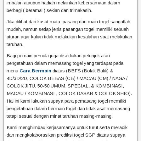
imbalan ataupun hadiah melainkan kebersamaan dalam
berbagi ( beramal ) sekian dan trimakasih.
Jika dilihat dari kasat mata, pasang dan main togel sangatlah
mudah, namun setiap jenis pasangan togel memiliki sebuah
aturan agar kalian tidak melakukan kesalahan saat melakukan
taruhan.
Bagi pemain pemula juga disediakan petunjuk atau
pengetahuan dalam memasang togel yang terdapat pada
menu
Cara Bermain
diatas (BBFS (Bolak Balik) &
4D/3D/2D, COLOK BEBAS (CB) / MACAU (CM) / NAGA /
COLOK JITU, 50-50 UMUM, SPECIAL, & KOMBINASI,
MACAU / KOMBINASI , COLOK DASAR & COLOK SHIO).
Hal ini kami lakukan supaya para pemasang togel memiliki
pengetahuan dalam bermain togel dan tidak asal memasang
tetapi sesuai dengan minat taruhan masing-masing.
Kami menghimbau kerjasamanya untuk turut serta meracik
dan mengkolaborasikan prediksi togel SGP diatas supaya