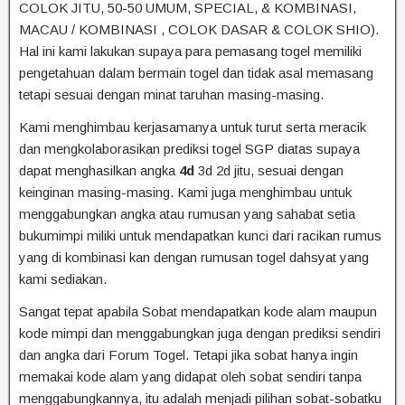
COLOK JITU, 50-50 UMUM, SPECIAL, & KOMBINASI,
MACAU / KOMBINASI , COLOK DASAR & COLOK SHIO).
Hal ini kami lakukan supaya para pemasang togel memiliki
pengetahuan dalam bermain togel dan tidak asal memasang
tetapi sesuai dengan minat taruhan masing-masing.
Kami menghimbau kerjasamanya untuk turut serta meracik
dan mengkolaborasikan prediksi togel SGP diatas supaya
dapat menghasilkan angka
4d
3d 2d jitu, sesuai dengan
keinginan masing-masing. Kami juga menghimbau untuk
menggabungkan angka atau rumusan yang sahabat setia
bukumimpi miliki untuk mendapatkan kunci dari racikan rumus
yang di kombinasi kan dengan rumusan togel dahsyat yang
kami sediakan.
Sangat tepat apabila Sobat mendapatkan kode alam maupun
kode mimpi dan menggabungkan juga dengan prediksi sendiri
dan angka dari Forum Togel. Tetapi jika sobat hanya ingin
memakai kode alam yang didapat oleh sobat sendiri tanpa
menggabungkannya, itu adalah menjadi pilihan sobat-sobatku