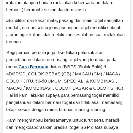
imbalan ataupun hadiah melainkan kebersamaan dalam
berbagi ( beramal ) sekian dan trimakasih.
Jika dilihat dari kasat mata, pasang dan main togel sangatlah
mudah, namun setiap jenis pasangan togel memiliki sebuah
aturan agar kalian tidak melakukan kesalahan saat melakukan
taruhan.
Bagi pemain pemula juga disediakan petunjuk atau
pengetahuan dalam memasang togel yang terdapat pada
menu
Cara Bermain
diatas (BBFS (Bolak Balik) &
4D/3D/2D, COLOK BEBAS (CB) / MACAU (CM) / NAGA /
COLOK JITU, 50-50 UMUM, SPECIAL, & KOMBINASI,
MACAU / KOMBINASI , COLOK DASAR & COLOK SHIO).
Hal ini kami lakukan supaya para pemasang togel memiliki
pengetahuan dalam bermain togel dan tidak asal memasang
tetapi sesuai dengan minat taruhan masing-masing.
Kami menghimbau kerjasamanya untuk turut serta meracik
dan mengkolaborasikan prediksi togel SGP diatas supaya