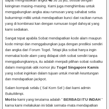
dapat menghasilkan angka
4d
3d 2d jitu, sesuai dengan
keinginan masing-masing. Kami juga menghimbau untuk
menggabungkan angka atau rumusan yang sahabat setia
bukumimpi miliki untuk mendapatkan kunci dari racikan rumus
yang di kombinasi kan dengan rumusan togel dahsyat yang
kami sediakan.
Sangat tepat apabila Sobat mendapatkan kode alam maupun
kode mimpi dan menggabungkan juga dengan prediksi sendiri
dan angka dari Forum Togel. Tetapi jika sobat hanya ingin
memakai kode alam yang didapat oleh sobat sendiri tanpa
menggabungkannya, itu adalah menjadi pilihan sobat-sobatku
dalam mengotak-atik nomor jitu
Togel Singapore Kamis
yang sobat inginkan dalam tujuan untuk meraih keuntungan
dan mendapatkan jackpot.
Salam kompak selalu ( Sal Kom Sel ) dari kami admin
BukuMimpi.
Motto
kami yang terutama adalah ”
BERBAGI ITU INDAH
”
karna kami melakukan ini tidak semata-mata mendapatkan