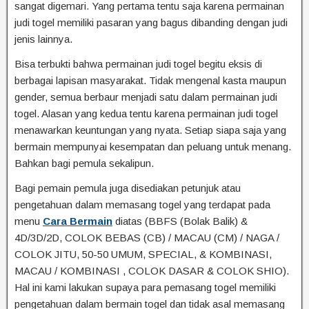
sangat digemari. Yang pertama tentu saja karena permainan
judi togel memiliki pasaran yang bagus dibanding dengan judi
jenis lainnya.
Bisa terbukti bahwa permainan judi togel begitu eksis di
berbagai lapisan masyarakat. Tidak mengenal kasta maupun
gender, semua berbaur menjadi satu dalam permainan judi
togel. Alasan yang kedua tentu karena permainan judi togel
menawarkan keuntungan yang nyata. Setiap siapa saja yang
bermain mempunyai kesempatan dan peluang untuk menang.
Bahkan bagi pemula sekalipun.
Bagi pemain pemula juga disediakan petunjuk atau
pengetahuan dalam memasang togel yang terdapat pada
menu
Cara Bermain
diatas (BBFS (Bolak Balik) &
4D/3D/2D, COLOK BEBAS (CB) / MACAU (CM) / NAGA /
COLOK JITU, 50-50 UMUM, SPECIAL, & KOMBINASI,
MACAU / KOMBINASI , COLOK DASAR & COLOK SHIO).
Hal ini kami lakukan supaya para pemasang togel memiliki
pengetahuan dalam bermain togel dan tidak asal memasang