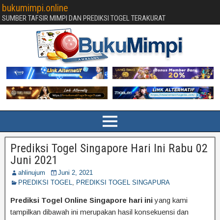
bukumimpi.online
SUMBER TAFSIR MIMPI DAN PREDIKSI TOGEL TERAKURAT
Prediksi Togel Singapore Hari Ini Rabu 02
Juni 2021
ahlinujum
Juni 2, 2021
PREDIKSI TOGEL
,
PREDIKSI TOGEL SINGAPURA
Prediksi Togel Online Singapore hari ini
yang kami
tampilkan dibawah ini merupakan hasil konsekuensi dan