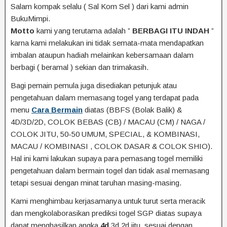
Salam kompak selalu ( Sal Kom Sel ) dari kami admin
BukuMimpi.
Motto
kami yang terutama adalah ”
BERBAGI ITU INDAH
”
karna kami melakukan ini tidak semata-mata mendapatkan
imbalan ataupun hadiah melainkan kebersamaan dalam
berbagi ( beramal ) sekian dan trimakasih.
Bagi pemain pemula juga disediakan petunjuk atau
pengetahuan dalam memasang togel yang terdapat pada
menu
Cara Bermain
diatas (BBFS (Bolak Balik) &
4D/3D/2D, COLOK BEBAS (CB) / MACAU (CM) / NAGA /
COLOK JITU, 50-50 UMUM, SPECIAL, & KOMBINASI,
MACAU / KOMBINASI , COLOK DASAR & COLOK SHIO).
Hal ini kami lakukan supaya para pemasang togel memiliki
pengetahuan dalam bermain togel dan tidak asal memasang
tetapi sesuai dengan minat taruhan masing-masing.
Kami menghimbau kerjasamanya untuk turut serta meracik
dan mengkolaborasikan prediksi togel SGP diatas supaya
dapat menghasilkan angka
4d
3d 2d jitu, sesuai dengan