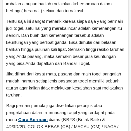
imbalan ataupun hadiah melainkan kebersamaan dalam
berbagi ( beramal ) sekian dan trimakasih.
Tentu saja ini sangat menarik karena siapa saja yang bermain
judi togel, satu hal yang mereka incar adalah kemenangan itu
sendiri. Dan buah dari kemenangan tersebut adalah
keuntungan yang berlipat ganda. Bisa dimulai dari belasan
bahkan hingga puluhan kali lipat. Semakin tinggi resiko taruhan
yang Anda pasang, maka semakin besar pula keuntungan
yang bisa Anda dapatkan dari Bandar Togel.
Jika dilihat dari kasat mata, pasang dan main togel sangatlah
mudah, namun setiap jenis pasangan togel memiliki sebuah
aturan agar kalian tidak melakukan kesalahan saat melakukan
taruhan.
Bagi pemain pemula juga disediakan petunjuk atau
pengetahuan dalam memasang togel yang terdapat pada
menu
Cara Bermain
diatas (BBFS (Bolak Balik) &
4D/3D/2D, COLOK BEBAS (CB) / MACAU (CM) / NAGA /