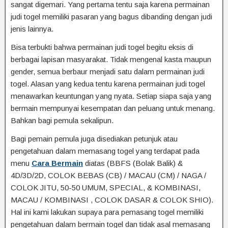
sangat digemari. Yang pertama tentu saja karena permainan
judi togel memiliki pasaran yang bagus dibanding dengan judi
jenis lainnya.
Bisa terbukti bahwa permainan judi togel begitu eksis di
berbagai lapisan masyarakat. Tidak mengenal kasta maupun
gender, semua berbaur menjadi satu dalam permainan judi
togel. Alasan yang kedua tentu karena permainan judi togel
menawarkan keuntungan yang nyata. Setiap siapa saja yang
bermain mempunyai kesempatan dan peluang untuk menang.
Bahkan bagi pemula sekalipun.
Bagi pemain pemula juga disediakan petunjuk atau
pengetahuan dalam memasang togel yang terdapat pada
menu
Cara Bermain
diatas (BBFS (Bolak Balik) &
4D/3D/2D, COLOK BEBAS (CB) / MACAU (CM) / NAGA /
COLOK JITU, 50-50 UMUM, SPECIAL, & KOMBINASI,
MACAU / KOMBINASI , COLOK DASAR & COLOK SHIO).
Hal ini kami lakukan supaya para pemasang togel memiliki
pengetahuan dalam bermain togel dan tidak asal memasang