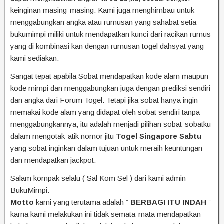
keinginan masing-masing. Kami juga menghimbau untuk
menggabungkan angka atau rumusan yang sahabat setia
bukumimpi miliki untuk mendapatkan kunci dari racikan rumus
yang di kombinasi kan dengan rumusan togel dahsyat yang
kami sediakan.
Sangat tepat apabila Sobat mendapatkan kode alam maupun
kode mimpi dan menggabungkan juga dengan prediksi sendiri
dan angka dari Forum Togel. Tetapi jika sobat hanya ingin
memakai kode alam yang didapat oleh sobat sendiri tanpa
menggabungkannya, itu adalah menjadi pilihan sobat-sobatku
dalam mengotak-atik nomor jitu
Togel Singapore Sabtu
yang sobat inginkan dalam tujuan untuk meraih keuntungan
dan mendapatkan jackpot.
Salam kompak selalu ( Sal Kom Sel ) dari kami admin
BukuMimpi.
Motto
kami yang terutama adalah ”
BERBAGI ITU INDAH
”
karna kami melakukan ini tidak semata-mata mendapatkan