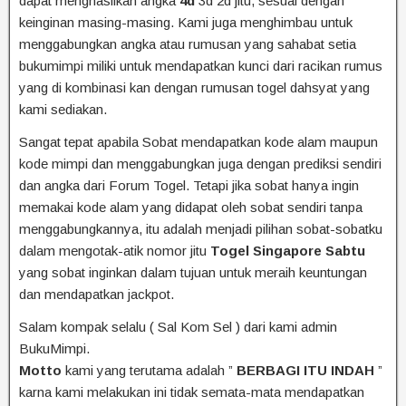
dapat menghasilkan angka
4d
3d 2d jitu, sesuai dengan
keinginan masing-masing. Kami juga menghimbau untuk
menggabungkan angka atau rumusan yang sahabat setia
bukumimpi miliki untuk mendapatkan kunci dari racikan rumus
yang di kombinasi kan dengan rumusan togel dahsyat yang
kami sediakan.
Sangat tepat apabila Sobat mendapatkan kode alam maupun
kode mimpi dan menggabungkan juga dengan prediksi sendiri
dan angka dari Forum Togel. Tetapi jika sobat hanya ingin
memakai kode alam yang didapat oleh sobat sendiri tanpa
menggabungkannya, itu adalah menjadi pilihan sobat-sobatku
dalam mengotak-atik nomor jitu
Togel Singapore Sabtu
yang sobat inginkan dalam tujuan untuk meraih keuntungan
dan mendapatkan jackpot.
Salam kompak selalu ( Sal Kom Sel ) dari kami admin
BukuMimpi.
Motto
kami yang terutama adalah ”
BERBAGI ITU INDAH
”
karna kami melakukan ini tidak semata-mata mendapatkan