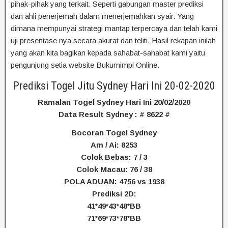
pihak-pihak yang terkait. Seperti gabungan master prediksi
dan ahli penerjemah dalam menerjemahkan syair. Yang
dimana mempunyai strategi mantap terpercaya dan telah kami
uji presentase nya secara akurat dan teliti. Hasil rekapan inilah
yang akan kita bagikan kepada sahabat-sahabat kami yaitu
pengunjung setia website Bukumimpi Online.
Prediksi Togel Jitu Sydney Hari Ini 20-02-2020
Ramalan Togel Sydney Hari Ini 20/02/2020
Data Result Sydney : # 8622 #
Bocoran Togel Sydney
Am / Ai: 8253
Colok Bebas: 7 / 3
Colok Macau: 76 / 38
POLA ADUAN: 4756
vs 1938
Prediksi 2D:
41*49*43*48*BB
71*69*73*78*BB