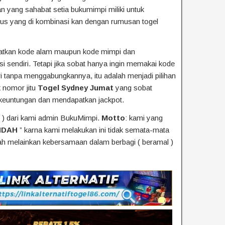
yang sahabat setia bukumimpi miliki untuk
mus yang di kombinasi kan dengan rumusan togel
patkan kode alam maupun kode mimpi dan
 sendiri. Tetapi jika sobat hanya ingin memakai kode
ri tanpa menggabungkannya, itu adalah menjadi pilihan
 nomor jitu
Togel Sydney Jumat
yang sobat
 keuntungan dan mendapatkan jackpot.
 ) dari kami admin BukuMimpi.
Motto
: kami yang
NDAH
” karna kami melakukan ini tidak semata-mata
h melainkan kebersamaan dalam berbagi ( beramal )