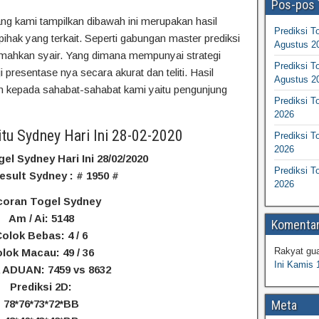
Pos-pos 
ng kami tampilkan dibawah ini merupakan hasil
Prediksi T
pihak yang terkait. Seperti gabungan master prediksi
Agustus 2
mahkan syair. Yang dimana mempunyai strategi
Prediksi T
 presentase nya secara akurat dan teliti. Hasil
Agustus 2
kan kepada sahabat-sahabat kami yaitu pengunjung
Prediksi T
2026
itu Sydney Hari Ini 28-02-2020
Prediksi T
2026
l Sydney Hari Ini 28/02/2020
Prediksi T
esult Sydney : # 1950 #
2026
oran Togel Sydney
Am / Ai: 5148
Komentar
olok Bebas: 4 / 6
Rakyat gu
lok Macau: 49 / 36
Ini Kamis
 ADUAN: 7459
vs 8632
Prediksi 2D:
78*76*73*72*BB
Meta