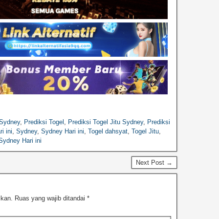
 Sydney
,
Prediksi Togel
,
Prediksi Togel Jitu Sydney
,
Prediksi
i ini
,
Sydney
,
Sydney Hari ini
,
Togel dahsyat
,
Togel Jitu
,
Sydney Hari ini
Next Post →
ikan.
Ruas yang wajib ditandai
*