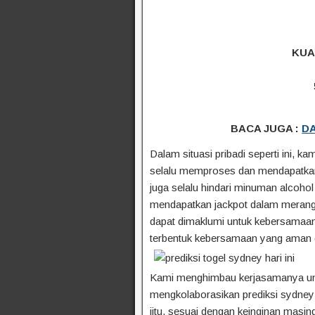
KUAT
BACA JUGA :
D
Dalam situasi pribadi seperti ini, k
selalu memproses dan mendapatkan
juga selalu hindari minuman alco
mendapatkan jackpot dalam merang
dapat dimaklumi untuk kebersamaan 
terbentuk kebersamaan yang aman 
Kami menghimbau kerjasamanya untu
mengkolaborasikan prediksi sydney
jitu, sesuai dengan keinginan mas