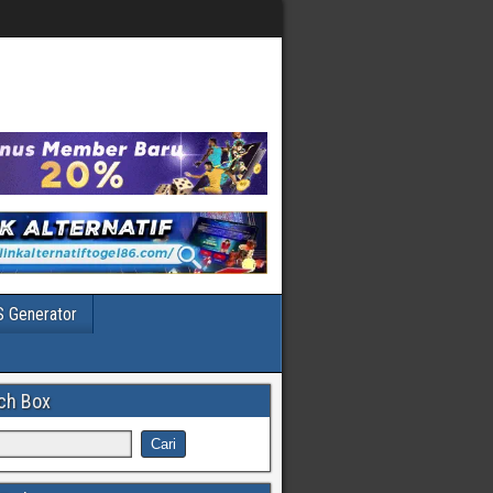
 Generator
ch Box