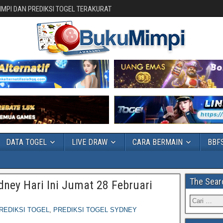
IMPI DAN PREDIKSI TOGEL TERAKURAT
DATA TOGEL
LIVE DRAW
CARA BERMAIN
BBFS
The Sear
ydney Hari Ini Jumat 28 Februari
REDIKSI TOGEL
,
PREDIKSI TOGEL SYDNEY