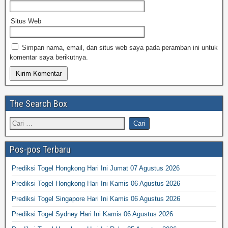
Situs Web
Simpan nama, email, dan situs web saya pada peramban ini untuk
komentar saya berikutnya.
The Search Box
Pos-pos Terbaru
Prediksi Togel Hongkong Hari Ini Jumat 07 Agustus 2026
Prediksi Togel Hongkong Hari Ini Kamis 06 Agustus 2026
Prediksi Togel Singapore Hari Ini Kamis 06 Agustus 2026
Prediksi Togel Sydney Hari Ini Kamis 06 Agustus 2026