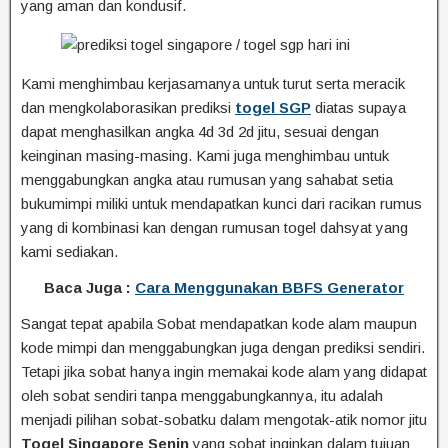
yang aman dan kondusif.
Kami menghimbau kerjasamanya untuk turut serta meracik
dan mengkolaborasikan prediksi
togel SGP
diatas supaya
dapat menghasilkan angka 4d 3d 2d jitu, sesuai dengan
keinginan masing-masing. Kami juga menghimbau untuk
menggabungkan angka atau rumusan yang sahabat setia
bukumimpi miliki untuk mendapatkan kunci dari racikan rumus
yang di kombinasi kan dengan rumusan togel dahsyat yang
kami sediakan.
Baca Juga :
Cara Menggunakan BBFS Generator
Sangat tepat apabila Sobat mendapatkan kode alam maupun
kode mimpi dan menggabungkan juga dengan prediksi sendiri.
Tetapi jika sobat hanya ingin memakai kode alam yang didapat
oleh sobat sendiri tanpa menggabungkannya, itu adalah
menjadi pilihan sobat-sobatku dalam mengotak-atik nomor jitu
Togel Singapore Senin
yang sobat inginkan dalam tujuan