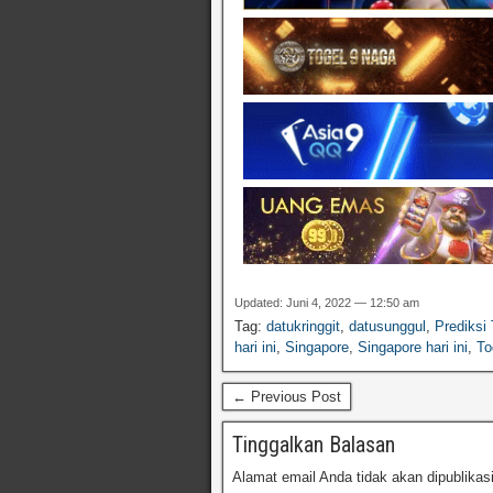
Updated: Juni 4, 2022 — 12:50 am
Tag:
datukringgit
,
datusunggul
,
Prediksi 
hari ini
,
Singapore
,
Singapore hari ini
,
To
← Previous Post
Tinggalkan Balasan
Alamat email Anda tidak akan dipublikas