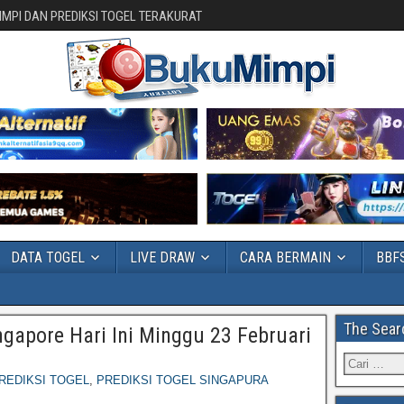
IMPI DAN PREDIKSI TOGEL TERAKURAT
DATA TOGEL
LIVE DRAW
CARA BERMAIN
BBFS
The Sear
ingapore Hari Ini Minggu 23 Februari
REDIKSI TOGEL
,
PREDIKSI TOGEL SINGAPURA