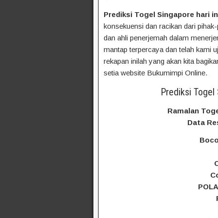
Prediksi Togel Singapore hari i
konsekuensi dan racikan dari pihak-
dan ahli penerjemah dalam menerje
mantap terpercaya dan telah kami uji
rekapan inilah yang akan kita bagi
setia website Bukumimpi Online.
Prediksi Togel
Ramalan Togel
Data Res
Boco
C
Co
POLA