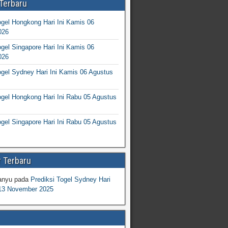
Terbaru
ogel Hongkong Hari Ini Kamis 06
026
ogel Singapore Hari Ini Kamis 06
026
ogel Sydney Hari Ini Kamis 06 Agustus
ogel Hongkong Hari Ini Rabu 05 Agustus
ogel Singapore Hari Ini Rabu 05 Agustus
 Terbaru
anyu
pada
Prediksi Togel Sydney Hari
 13 November 2025