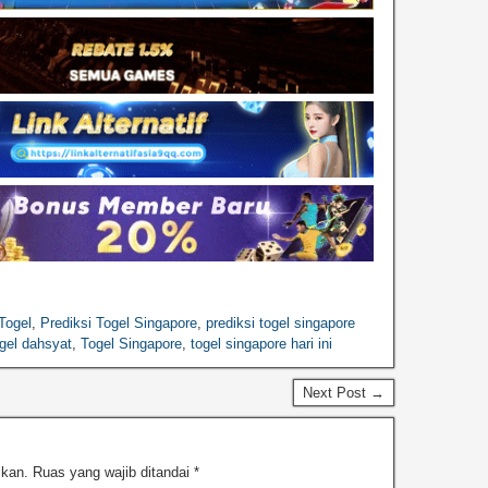
Togel
,
Prediksi Togel Singapore
,
prediksi togel singapore
gel dahsyat
,
Togel Singapore
,
togel singapore hari ini
Next Post →
ikan.
Ruas yang wajib ditandai
*