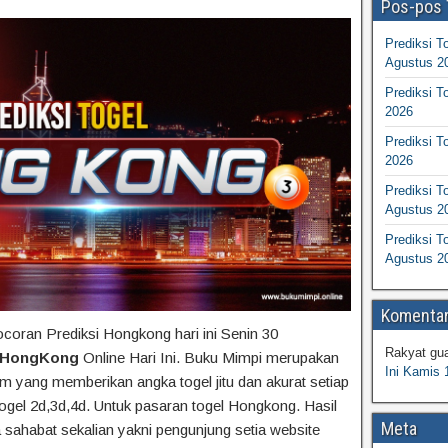
Pos-pos 
Prediksi T
Agustus 2
Prediksi T
2026
Prediksi T
2026
Prediksi T
Agustus 2
Prediksi T
Agustus 2
Komentar
coran Prediksi Hongkong hari ini Senin 30
Rakyat gu
l HongKong
Online Hari Ini. Buku Mimpi merupakan
Ini Kamis
m yang memberikan angka togel jitu dan akurat setiap
ogel 2d,3d,4d. Untuk pasaran togel Hongkong. Hasil
Meta
a sahabat sekalian yakni pengunjung setia website