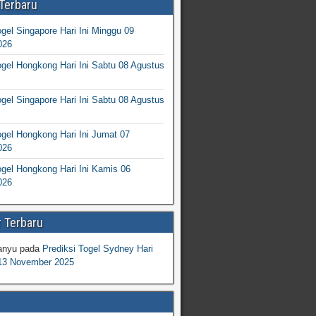
Terbaru
ogel Singapore Hari Ini Minggu 09
026
ogel Hongkong Hari Ini Sabtu 08 Agustus
ogel Singapore Hari Ini Sabtu 08 Agustus
ogel Hongkong Hari Ini Jumat 07
026
ogel Hongkong Hari Ini Kamis 06
026
 Terbaru
anyu
pada
Prediksi Togel Sydney Hari
 13 November 2025