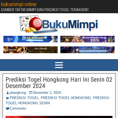
bukumimpi.online
SUMBER TAFSIR MIMPI DAN PREDIKSI TOGEL TERAKURAT
Prediksi Togel Hongkong Hari Ini Senin 02
Desember 2024
jelangkung
Desember 2, 2024
PREDIKSI TOGEL
,
PREDIKSI TOGEL HONGKONG
,
PREDIKSI
TOGEL HONGKONG SENIN
Comments