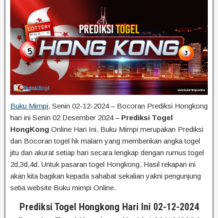
Buku Mimpi
, Senin 02-12-2024 – Bocoran Prediksi Hongkong
hari ini Senin 02 Desember 2024 –
Prediksi Togel
HongKong
Online Hari Ini. Buku Mimpi merupakan Prediksi
dan Bocoran togel hk malam yang memberikan angka togel
jitu dan akurat setiap hari secara lengkap dengan rumus togel
2d,3d,4d. Untuk pasaran togel Hongkong. Hasil rekapan ini
akan kita bagikan kepada sahabat sekalian yakni pengunjung
setia website Buku mimpi Online.
Prediksi Togel Hongkong Hari Ini 02-12-2024