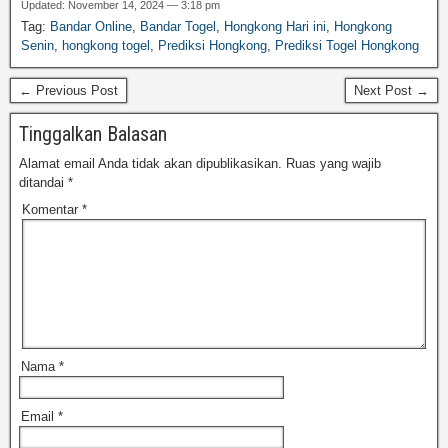
Updated: November 14, 2024 — 3:18 pm
Tag:
Bandar Online
,
Bandar Togel
,
Hongkong Hari ini
,
Hongkong
Senin
,
hongkong togel
,
Prediksi Hongkong
,
Prediksi Togel Hongkong
← Previous Post
Next Post →
Tinggalkan Balasan
Alamat email Anda tidak akan dipublikasikan.
Ruas yang wajib
ditandai
*
Komentar
*
Nama
*
Email
*