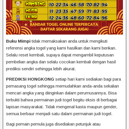
Buku Mimpi
tidak memaksakan anda untuk mengikuti
referensi angka togel yang kami hasilkan dan kami berikan.
Selalu reset kembali, supaya dapat mengambil keputusan
pembelian angka dan selalu cocokan kembali dengan hasil
prediksi sendiri sehingga lebih akurat.
PREDIKSI HONGKONG
setiap hari kami sediakan bagi para
pemasang togel sehingga memudahkan anda-anda sekalian
mencari angka yang diinginkan dalam perumusannya. Bisa
terbukti bahwa permainan judi togel begitu eksis di berbagai
lapisan masyarakat. Tidak mengenal kasta maupun gender,
semua berbaur menjadi satu dalam permainan judi togel.
Bagi pemain pemula juga disediakan petunjuk atau