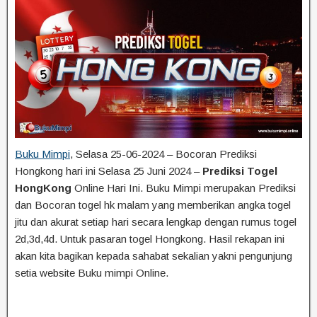
Buku Mimpi
, Selasa 25-06-2024 – Bocoran Prediksi
Hongkong hari ini Selasa 25 Juni 2024 –
Prediksi Togel
HongKong
Online Hari Ini. Buku Mimpi merupakan Prediksi
dan Bocoran togel hk malam yang memberikan angka togel
jitu dan akurat setiap hari secara lengkap dengan rumus togel
2d,3d,4d. Untuk pasaran togel Hongkong. Hasil rekapan ini
akan kita bagikan kepada sahabat sekalian yakni pengunjung
setia website Buku mimpi Online.