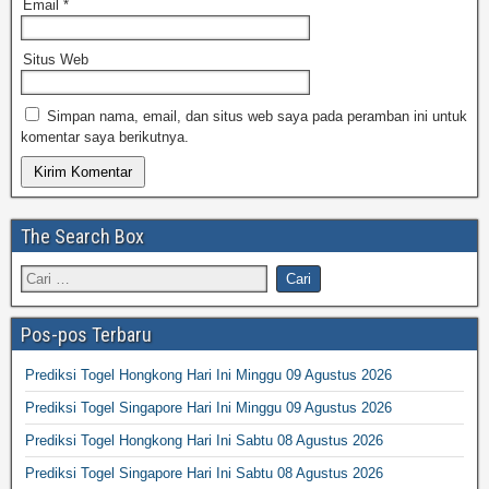
Email
*
Situs Web
Simpan nama, email, dan situs web saya pada peramban ini untuk
komentar saya berikutnya.
The Search Box
Pos-pos Terbaru
Prediksi Togel Hongkong Hari Ini Minggu 09 Agustus 2026
Prediksi Togel Singapore Hari Ini Minggu 09 Agustus 2026
Prediksi Togel Hongkong Hari Ini Sabtu 08 Agustus 2026
Prediksi Togel Singapore Hari Ini Sabtu 08 Agustus 2026