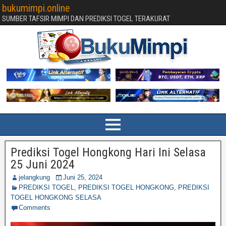
bukumimpi.online
SUMBER TAFSIR MIMPI DAN PREDIKSI TOGEL TERAKURAT
Prediksi Togel Hongkong Hari Ini Selasa
25 Juni 2024
jelangkung
Juni 25, 2024
PREDIKSI TOGEL
,
PREDIKSI TOGEL HONGKONG
,
PREDIKSI
TOGEL HONGKONG SELASA
Comments