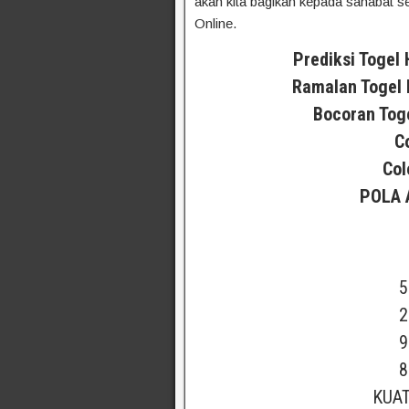
akan kita bagikan kepada sahabat s
Online.
Prediksi Togel
Ramalan Togel 
Bocoran Tog
C
Col
POLA 
5
2
9
8
KUAT