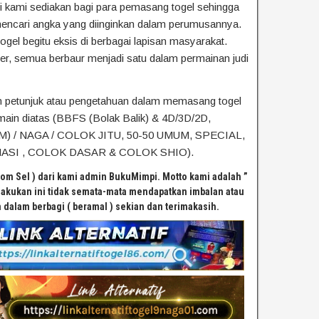
ri kami sediakan bagi para pemasang togel sehingga
ncari angka yang diinginkan dalam perumusannya.
ogel begitu eksis di berbagai lapisan masyarakat.
r, semua berbaur menjadi satu dalam permainan judi
n petunjuk atau pengetahuan dalam memasang togel
ain diatas (BBFS (Bolak Balik) & 4D/3D/2D,
) / NAGA / COLOK JITU, 50-50 UMUM, SPECIAL,
ASI , COLOK DASAR & COLOK SHIO).
Kom Sel ) dari kami admin BukuMimpi. Motto kami adalah ”
akukan ini tidak semata-mata mendapatkan imbalan atau
dalam berbagi ( beramal ) sekian dan terimakasih.