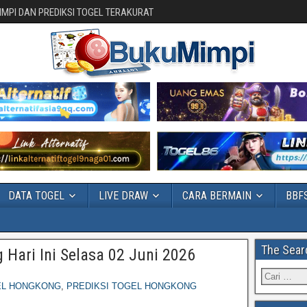
IMPI DAN PREDIKSI TOGEL TERAKURAT
DATA TOGEL
LIVE DRAW
CARA BERMAIN
BBFS
The Sear
 Hari Ini Selasa 02 Juni 2026
EL HONGKONG
,
PREDIKSI TOGEL HONGKONG