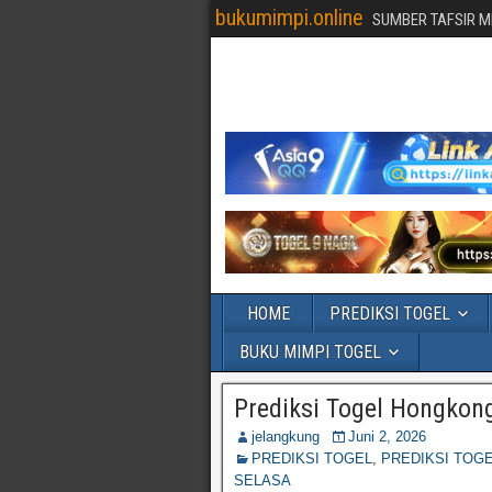
bukumimpi.online
SUMBER TAFSIR M
HOME
PREDIKSI TOGEL
BUKU MIMPI TOGEL
Prediksi Togel Hongkong
jelangkung
Juni 2, 2026
PREDIKSI TOGEL
,
PREDIKSI TOG
SELASA