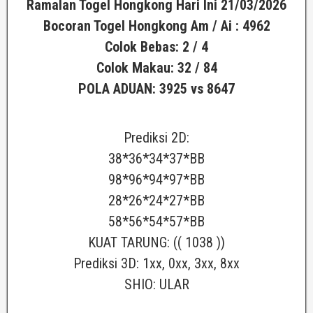
Ramalan Togel Hongkong Hari Ini 21/03/2026
Bocoran Togel Hongkong
Am / Ai : 4962
Colok Bebas: 2 / 4
Colok Makau: 32 / 84
POLA ADUAN: 3925 vs 8647
Prediksi 2D:
38*36*34*37*BB
98*96*94*97*BB
28*26*24*27*BB
58*56*54*57*BB
KUAT TARUNG: (( 1038 ))
Prediksi 3D: 1xx, 0xx, 3xx, 8xx
SHIO: ULAR