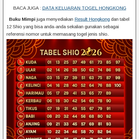
BACA JUGA :
DATA KELUARAN TOGEL HONGKONG
Buku Mimpi
juga menyediakan
Result Hongkong
dan tabel
12 Shio yang bisa anda-anda sekalian gunakan sebagai
referensi nomor untuk memasang togel jenis shio.