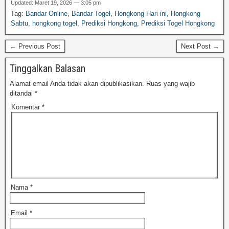
Updated: Maret 19, 2026 — 3:05 pm
Tag:
Bandar Online
,
Bandar Togel
,
Hongkong Hari ini
,
Hongkong
Sabtu
,
hongkong togel
,
Prediksi Hongkong
,
Prediksi Togel Hongkong
← Previous Post
Next Post →
Tinggalkan Balasan
Alamat email Anda tidak akan dipublikasikan.
Ruas yang wajib
ditandai
*
Komentar
*
Nama
*
Email
*