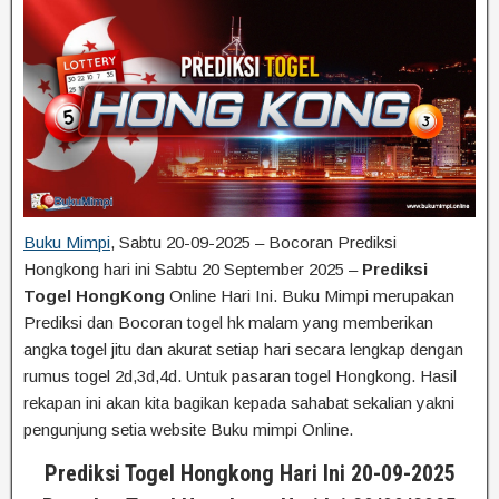
Buku Mimpi
, Sabtu 20-09-2025 – Bocoran Prediksi
Hongkong hari ini Sabtu 20 September 2025 –
Prediksi
Togel HongKong
Online Hari Ini. Buku Mimpi merupakan
Prediksi dan Bocoran togel hk malam yang memberikan
angka togel jitu dan akurat setiap hari secara lengkap dengan
rumus togel 2d,3d,4d. Untuk pasaran togel Hongkong. Hasil
rekapan ini akan kita bagikan kepada sahabat sekalian yakni
pengunjung setia website Buku mimpi Online.
Prediksi Togel Hongkong Hari Ini 20-09-2025