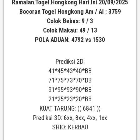
Ramalan Togel Hongkong Hari Ini 20/09/2025
Bocoran Togel Hongkong
Am / Ai : 3759
Colok Bebas: 9 / 3
Colok Makau: 49 / 13
POLA ADUAN: 4792 vs 1530
Prediksi 2D:
41*45*43*40*BB
71*75*73*70*BB
91*95*93*90*BB
21*25*23*20*BB
KUAT TARUNG: (( 6841 ))
Prediksi 3D: 6xx, 8xx, 4xx, 1xx
SHIO: KERBAU