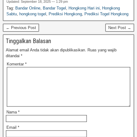
Updated: September 18, 2025 — 1:29 pm
Tag:
Bandar Online
,
Bandar Togel
,
Hongkong Hari ini
,
Hongkong
Sabtu
,
hongkong togel
,
Prediksi Hongkong
,
Prediksi Togel Hongkong
← Previous Post
Next Post →
Tinggalkan Balasan
Alamat email Anda tidak akan dipublikasikan.
Ruas yang wajib
ditandai
*
Komentar
*
Nama
*
Email
*