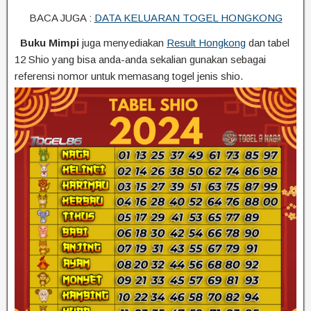
BACA JUGA :
DATA KELUARAN TOGEL HONGKONG
Buku Mimpi
juga menyediakan
Result Hongkong
dan tabel
12 Shio yang bisa anda-anda sekalian gunakan sebagai
referensi nomor untuk memasang togel jenis shio.