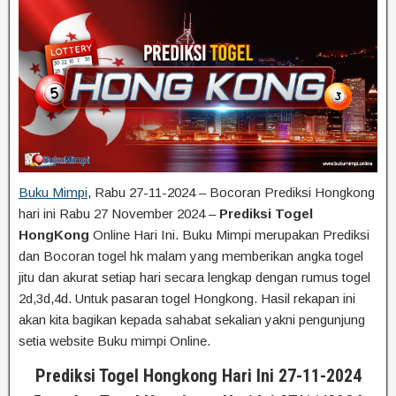
Buku Mimpi
, Rabu 27-11-2024 – Bocoran Prediksi Hongkong
hari ini Rabu 27 November 2024 –
Prediksi Togel
HongKong
Online Hari Ini. Buku Mimpi merupakan Prediksi
dan Bocoran togel hk malam yang memberikan angka togel
jitu dan akurat setiap hari secara lengkap dengan rumus togel
2d,3d,4d. Untuk pasaran togel Hongkong. Hasil rekapan ini
akan kita bagikan kepada sahabat sekalian yakni pengunjung
setia website Buku mimpi Online.
Prediksi Togel Hongkong Hari Ini 27-11-2024