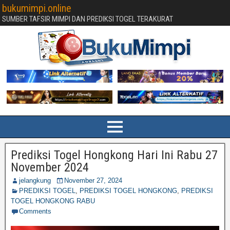
bukumimpi.online
SUMBER TAFSIR MIMPI DAN PREDIKSI TOGEL TERAKURAT
Prediksi Togel Hongkong Hari Ini Rabu 27
November 2024
jelangkung
November 27, 2024
PREDIKSI TOGEL
,
PREDIKSI TOGEL HONGKONG
,
PREDIKSI
TOGEL HONGKONG RABU
Comments