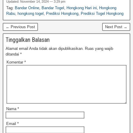
Updated: November 14, 2024 — 3:29 pm
Tag:
Bandar Online
,
Bandar Togel
,
Hongkong Hari ini
,
Hongkong
Rabu
,
hongkong togel
,
Prediksi Hongkong
,
Prediksi Togel Hongkong
← Previous Post
Next Post →
Tinggalkan Balasan
Alamat email Anda tidak akan dipublikasikan.
Ruas yang wajib
ditandai
*
Komentar
*
Nama
*
Email
*