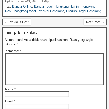
Updated: Februari 24, 2025 — 1:20 pm
Tag:
Bandar Online
,
Bandar Togel
,
Hongkong Hari ini
,
Hongkong
Rabu
,
hongkong togel
,
Prediksi Hongkong
,
Prediksi Togel Hongkong
← Previous Post
Next Post →
Tinggalkan Balasan
Alamat email Anda tidak akan dipublikasikan.
Ruas yang wajib
ditandai
*
Komentar
*
Nama
*
Email
*