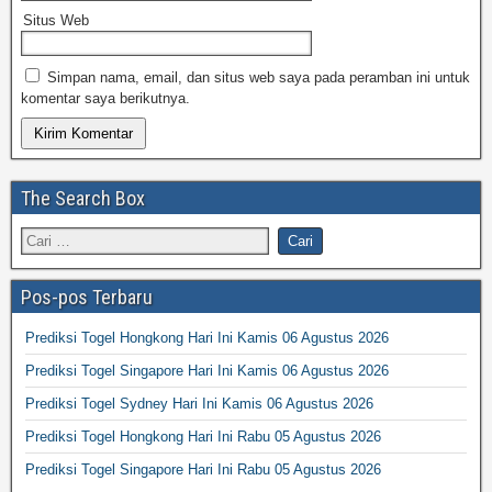
Situs Web
Simpan nama, email, dan situs web saya pada peramban ini untuk
komentar saya berikutnya.
The Search Box
Pos-pos Terbaru
Prediksi Togel Hongkong Hari Ini Kamis 06 Agustus 2026
Prediksi Togel Singapore Hari Ini Kamis 06 Agustus 2026
Prediksi Togel Sydney Hari Ini Kamis 06 Agustus 2026
Prediksi Togel Hongkong Hari Ini Rabu 05 Agustus 2026
Prediksi Togel Singapore Hari Ini Rabu 05 Agustus 2026