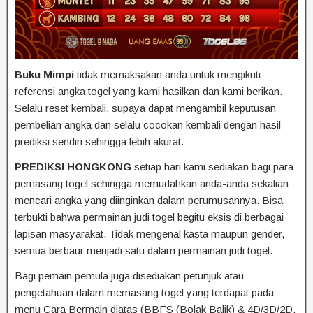
Buku Mimpi
tidak memaksakan anda untuk mengikuti
referensi angka togel yang kami hasilkan dan kami berikan.
Selalu reset kembali, supaya dapat mengambil keputusan
pembelian angka dan selalu cocokan kembali dengan hasil
prediksi sendiri sehingga lebih akurat.
PREDIKSI HONGKONG
setiap hari kami sediakan bagi para
pemasang togel sehingga memudahkan anda-anda sekalian
mencari angka yang diinginkan dalam perumusannya. Bisa
terbukti bahwa permainan judi togel begitu eksis di berbagai
lapisan masyarakat. Tidak mengenal kasta maupun gender,
semua berbaur menjadi satu dalam permainan judi togel.
Bagi pemain pemula juga disediakan petunjuk atau
pengetahuan dalam memasang togel yang terdapat pada
menu Cara Bermain diatas (BBFS (Bolak Balik) & 4D/3D/2D,