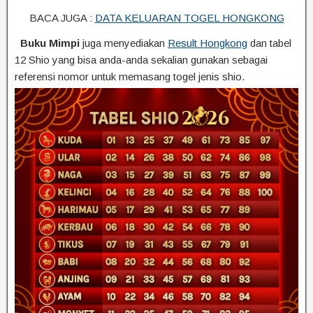
BACA JUGA :
DATA KELUARAN TOGEL HONGKONG
Buku Mimpi
juga menyediakan
Result Hongkong
dan tabel
12 Shio yang bisa anda-anda sekalian gunakan sebagai
referensi nomor untuk memasang togel jenis shio.