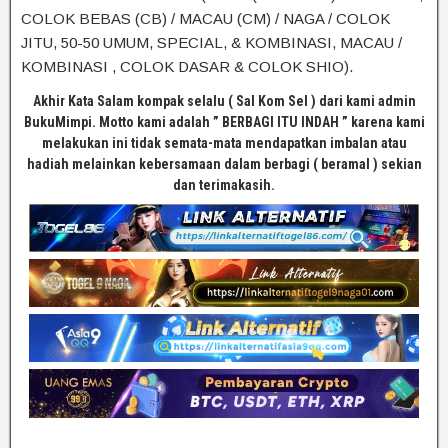
COLOK BEBAS (CB) / MACAU (CM) / NAGA / COLOK
JITU, 50-50 UMUM, SPECIAL, & KOMBINASI, MACAU /
KOMBINASI , COLOK DASAR & COLOK SHIO).
Akhir Kata Salam kompak selalu ( Sal Kom Sel ) dari kami admin
BukuMimpi. Motto kami adalah ” BERBAGI ITU INDAH ” karena kami
melakukan ini tidak semata-mata mendapatkan imbalan atau
hadiah melainkan kebersamaan dalam berbagi ( beramal ) sekian
dan terimakasih.