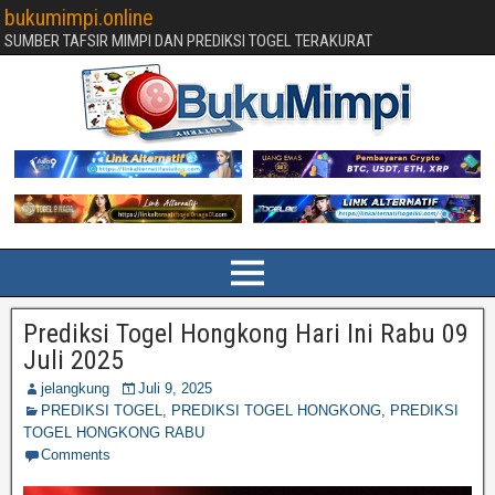
bukumimpi.online
SUMBER TAFSIR MIMPI DAN PREDIKSI TOGEL TERAKURAT
Prediksi Togel Hongkong Hari Ini Rabu 09
Juli 2025
jelangkung
Juli 9, 2025
PREDIKSI TOGEL
,
PREDIKSI TOGEL HONGKONG
,
PREDIKSI
TOGEL HONGKONG RABU
Comments