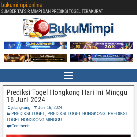
bukumimpi.online
SUMBER TAFSIR MIMPI DAN PREDIKSI TOGEL TERAKURAT
Prediksi Togel Hongkong Hari Ini Minggu
16 Juni 2024
jelangkung
Juni 16, 2024
PREDIKSI TOGEL
,
PREDIKSI TOGEL HONGKONG
,
PREDIKSI
TOGEL HONGKONG MINGGU
Comments