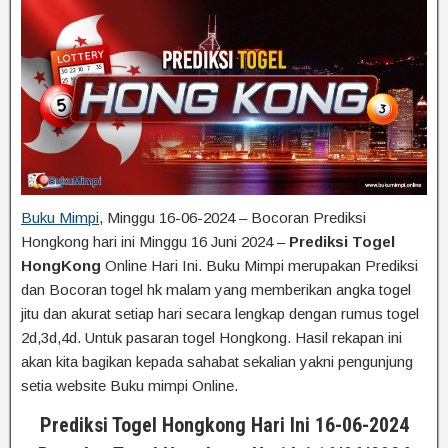
Buku Mimpi
, Minggu 16-06-2024 – Bocoran Prediksi
Hongkong hari ini Minggu 16 Juni 2024 –
Prediksi Togel
HongKong
Online Hari Ini. Buku Mimpi merupakan Prediksi
dan Bocoran togel hk malam yang memberikan angka togel
jitu dan akurat setiap hari secara lengkap dengan rumus togel
2d,3d,4d. Untuk pasaran togel Hongkong. Hasil rekapan ini
akan kita bagikan kepada sahabat sekalian yakni pengunjung
setia website Buku mimpi Online.
Prediksi Togel Hongkong Hari Ini 16-06-2024