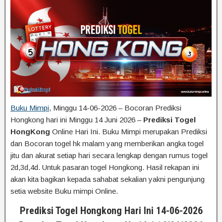
Buku Mimpi
, Minggu 14-06-2026 – Bocoran Prediksi
Hongkong hari ini Minggu 14 Juni 2026 –
Prediksi Togel
HongKong
Online Hari Ini. Buku Mimpi merupakan Prediksi
dan Bocoran togel hk malam yang memberikan angka togel
jitu dan akurat setiap hari secara lengkap dengan rumus togel
2d,3d,4d. Untuk pasaran togel Hongkong. Hasil rekapan ini
akan kita bagikan kepada sahabat sekalian yakni pengunjung
setia website Buku mimpi Online.
Prediksi Togel Hongkong Hari Ini 14-06
-2026