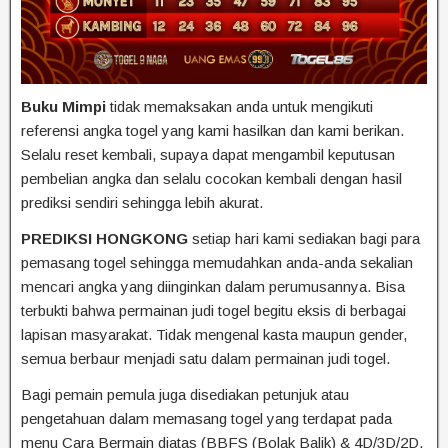
Buku Mimpi
tidak memaksakan anda untuk mengikuti
referensi angka togel yang kami hasilkan dan kami berikan.
Selalu reset kembali, supaya dapat mengambil keputusan
pembelian angka dan selalu cocokan kembali dengan hasil
prediksi sendiri sehingga lebih akurat.
PREDIKSI HONGKONG
setiap hari kami sediakan bagi para
pemasang togel sehingga memudahkan anda-anda sekalian
mencari angka yang diinginkan dalam perumusannya. Bisa
terbukti bahwa permainan judi togel begitu eksis di berbagai
lapisan masyarakat. Tidak mengenal kasta maupun gender,
semua berbaur menjadi satu dalam permainan judi togel.
Bagi pemain pemula juga disediakan petunjuk atau
pengetahuan dalam memasang togel yang terdapat pada
menu Cara Bermain diatas (BBFS (Bolak Balik) & 4D/3D/2D,