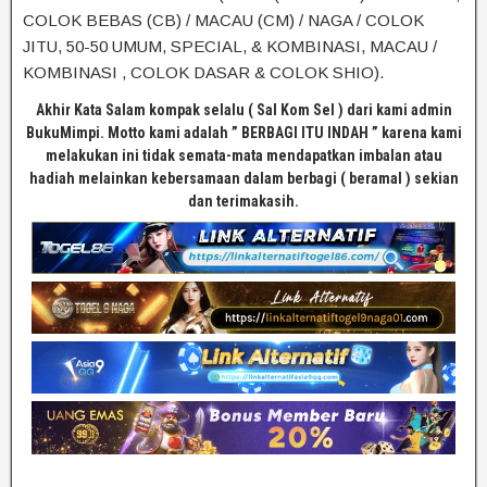
COLOK BEBAS (CB) / MACAU (CM) / NAGA / COLOK
JITU, 50-50 UMUM, SPECIAL, & KOMBINASI, MACAU /
KOMBINASI , COLOK DASAR & COLOK SHIO).
Akhir Kata Salam kompak selalu ( Sal Kom Sel ) dari kami admin
BukuMimpi. Motto kami adalah ” BERBAGI ITU INDAH ” karena kami
melakukan ini tidak semata-mata mendapatkan imbalan atau
hadiah melainkan kebersamaan dalam berbagi ( beramal ) sekian
dan terimakasih.