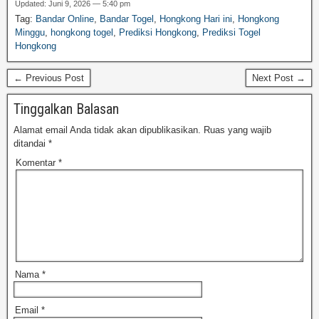
Updated: Juni 9, 2026 — 5:40 pm
Tag:
Bandar Online
,
Bandar Togel
,
Hongkong Hari ini
,
Hongkong
Minggu
,
hongkong togel
,
Prediksi Hongkong
,
Prediksi Togel
Hongkong
← Previous Post
Next Post →
Tinggalkan Balasan
Alamat email Anda tidak akan dipublikasikan.
Ruas yang wajib
ditandai
*
Komentar
*
Nama
*
Email
*