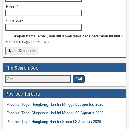
Email
*
Situs Web
Simpan nama, email, dan situs web saya pada peramban ini untuk
komentar saya berikutnya.
The Search Box
Pos-pos Terbaru
Prediksi Togel Hongkong Hari Ini Minggu 09 Agustus 2026
Prediksi Togel Singapore Hari Ini Minggu 09 Agustus 2026
Prediksi Togel Hongkong Hari Ini Sabtu 08 Agustus 2026