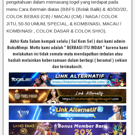
pengetahuan dalam memasang togel yang terdapat pada
menu Cara Bermain diatas (BBFS (Bolak Balik) & 4D/3D/2D,
COLOK BEBAS (CB) / MACAU (CM) / NAGA / COLOK
JITU, 50-50 UMUM, SPECIAL, & KOMBINASI, MACAU /
KOMBINASI , COLOK DASAR & COLOK SHIO).
Akhir Kata Salam kompak selalu ( Sal Kom Sel ) dari kami admin
BukuMimpi. Motto kami adalah ” BERBAGI ITU INDAH ” karena kami
melakukan ini tidak semata-mata mendapatkan imbalan atau
hadiah melainkan kebersamaan dalam berbagi ( beramal ) sekian
dan terimakasih.