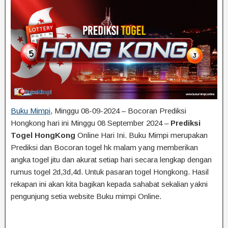
Buku Mimpi
, Minggu 08-09-2024 – Bocoran Prediksi
Hongkong hari ini Minggu 08 September 2024 –
Prediksi
Togel HongKong
Online Hari Ini. Buku Mimpi merupakan
Prediksi dan Bocoran togel hk malam yang memberikan
angka togel jitu dan akurat setiap hari secara lengkap dengan
rumus togel 2d,3d,4d. Untuk pasaran togel Hongkong. Hasil
rekapan ini akan kita bagikan kepada sahabat sekalian yakni
pengunjung setia website Buku mimpi Online.