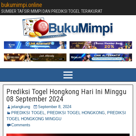
bukumimpi.online
SUMBER TAFSIR MIMPI DAN PREDIKSI TOGEL TERAKURAT
Prediksi Togel Hongkong Hari Ini Minggu
08 September 2024
jelangkung
September 8, 2024
PREDIKSI TOGEL
,
PREDIKSI TOGEL HONGKONG
,
PREDIKSI
TOGEL HONGKONG MINGGU
Comments