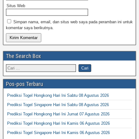
Situs Web
Simpan nama, email, dan situs web saya pada peramban ini untuk
komentar saya berikutnya.
The Search Box
Pos-pos Terbaru
Prediksi Togel Hongkong Hari Ini Sabtu 08 Agustus 2026
Prediksi Togel Singapore Hari Ini Sabtu 08 Agustus 2026
Prediksi Togel Hongkong Hari Ini Jumat 07 Agustus 2026
Prediksi Togel Hongkong Hari Ini Kamis 06 Agustus 2026
Prediksi Togel Singapore Hari Ini Kamis 06 Agustus 2026