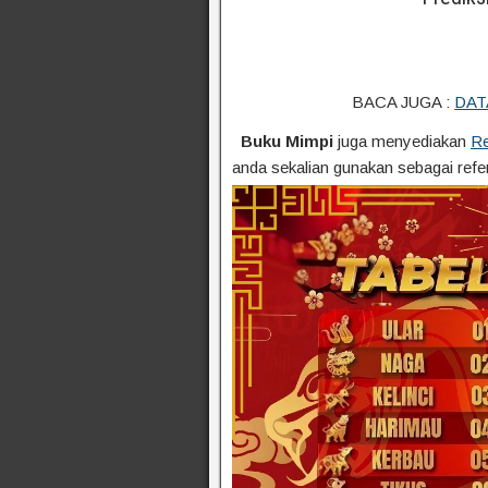
BACA JUGA :
DAT
Buku Mimpi
juga menyediakan
Re
anda sekalian gunakan sebagai refe