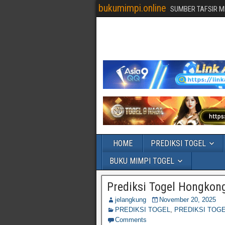
bukumimpi.online
SUMBER TAFSIR M
HOME
PREDIKSI TOGEL
BUKU MIMPI TOGEL
Prediksi Togel Hongkon
jelangkung
November 20, 2025
PREDIKSI TOGEL
,
PREDIKSI TOG
Comments