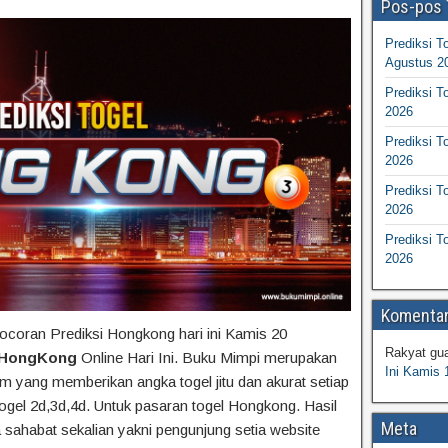
Pos-pos 
Prediksi T
Agustus 2
Prediksi T
2026
Prediksi T
2026
Prediksi T
2026
Prediksi T
2026
Komentar
ocoran Prediksi Hongkong hari ini Kamis 20
Rakyat gu
l HongKong
Online Hari Ini. Buku Mimpi merupakan
Ini Kamis
m yang memberikan angka togel jitu dan akurat setiap
ogel 2d,3d,4d. Untuk pasaran togel Hongkong. Hasil
Meta
a sahabat sekalian yakni pengunjung setia website