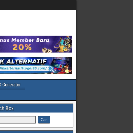
 Generator
ch Box