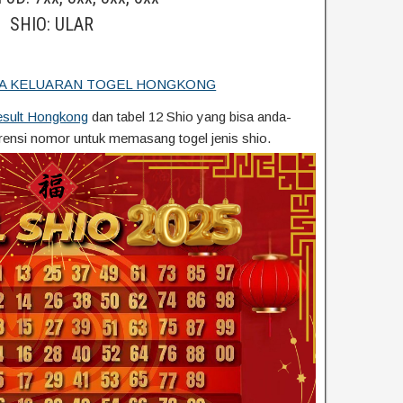
SHIO: ULAR
A KELUARAN TOGEL HONGKONG
sult Hongkong
dan tabel 12 Shio yang bisa anda-
rensi nomor untuk memasang togel jenis shio.