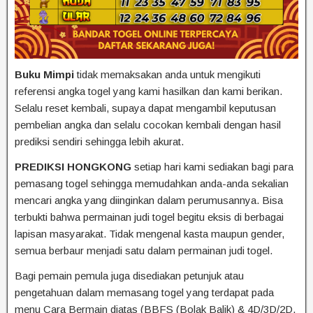
Buku Mimpi
tidak memaksakan anda untuk mengikuti
referensi angka togel yang kami hasilkan dan kami berikan.
Selalu reset kembali, supaya dapat mengambil keputusan
pembelian angka dan selalu cocokan kembali dengan hasil
prediksi sendiri sehingga lebih akurat.
PREDIKSI HONGKONG
setiap hari kami sediakan bagi para
pemasang togel sehingga memudahkan anda-anda sekalian
mencari angka yang diinginkan dalam perumusannya. Bisa
terbukti bahwa permainan judi togel begitu eksis di berbagai
lapisan masyarakat. Tidak mengenal kasta maupun gender,
semua berbaur menjadi satu dalam permainan judi togel.
Bagi pemain pemula juga disediakan petunjuk atau
pengetahuan dalam memasang togel yang terdapat pada
menu Cara Bermain diatas (BBFS (Bolak Balik) & 4D/3D/2D,