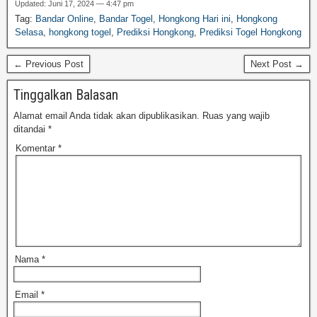
Updated: Juni 17, 2024 — 4:47 pm
Tag:
Bandar Online
,
Bandar Togel
,
Hongkong Hari ini
,
Hongkong
Selasa
,
hongkong togel
,
Prediksi Hongkong
,
Prediksi Togel Hongkong
← Previous Post
Next Post →
Tinggalkan Balasan
Alamat email Anda tidak akan dipublikasikan.
Ruas yang wajib
ditandai
*
Komentar
*
Nama
*
Email
*