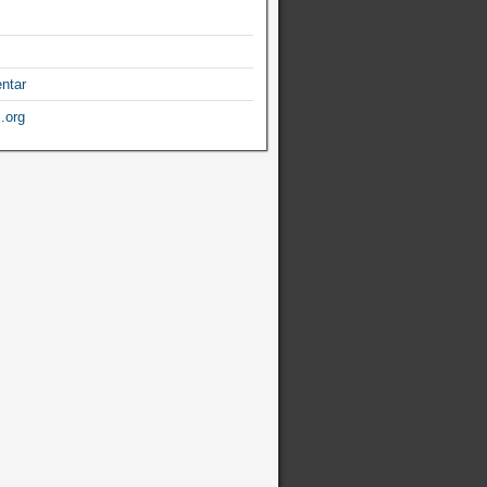
ntar
.org