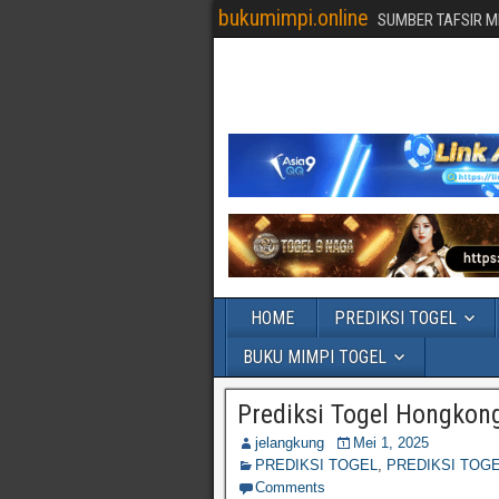
bukumimpi.online
SUMBER TAFSIR M
HOME
PREDIKSI TOGEL
BUKU MIMPI TOGEL
Prediksi Togel Hongkong
jelangkung
Mei 1, 2025
PREDIKSI TOGEL
,
PREDIKSI TOG
Comments