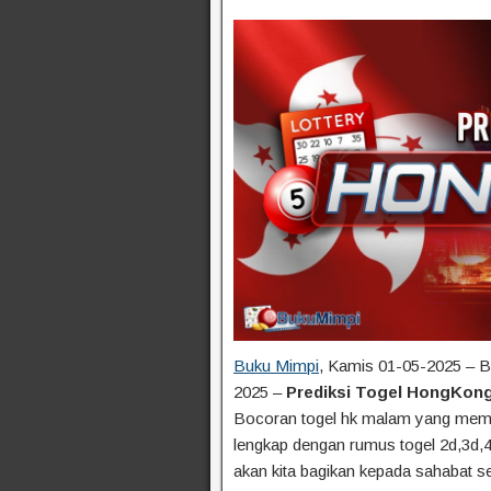
Buku Mimpi
, Kamis 01-05-2025 – B
2025 –
Prediksi Togel HongKon
Bocoran togel hk malam yang member
lengkap dengan rumus togel 2d,3d,4
akan kita bagikan kepada sahabat s