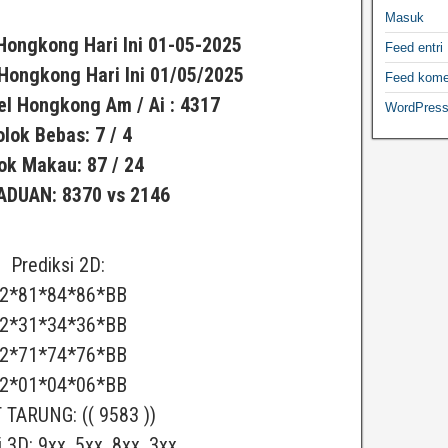
Masuk
 Hongkong Hari Ini 01-05-2025
Feed entri
Hongkong Hari Ini 01/05/2025
Feed kome
el Hongkong
Am / Ai : 4317
WordPress
olok Bebas: 7 / 4
ok Makau: 87 / 24
ADUAN: 8370 vs 2146
Prediksi 2D:
2*81*84*86*BB
2*31*34*36*BB
2*71*74*76*BB
2*01*04*06*BB
 TARUNG: (( 9583 ))
i 3D: 9xx, 5xx, 8xx, 3xx