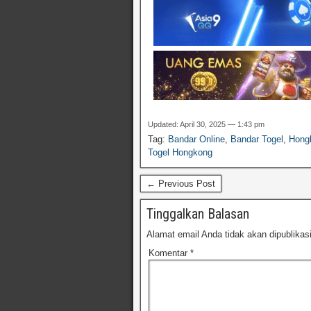
Updated: April 30, 2025 — 1:43 pm
Tag:
Bandar Online
,
Bandar Togel
,
Hongk
Togel Hongkong
← Previous Post
Tinggalkan Balasan
Alamat email Anda tidak akan dipublikas
Komentar
*