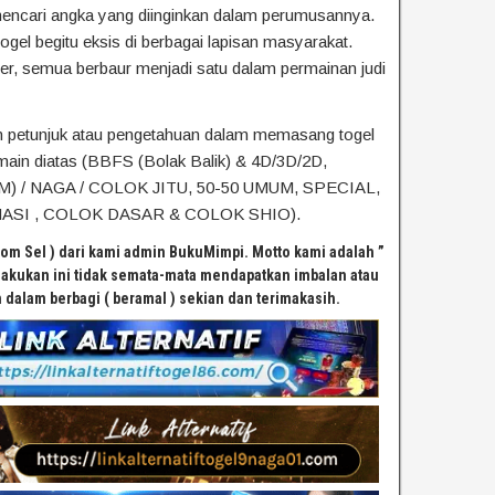
ncari angka yang diinginkan dalam perumusannya.
ogel begitu eksis di berbagai lapisan masyarakat.
r, semua berbaur menjadi satu dalam permainan judi
n petunjuk atau pengetahuan dalam memasang togel
ain diatas (BBFS (Bolak Balik) & 4D/3D/2D,
) / NAGA / COLOK JITU, 50-50 UMUM, SPECIAL,
ASI , COLOK DASAR & COLOK SHIO).
Kom Sel ) dari kami admin BukuMimpi. Motto kami adalah ”
akukan ini tidak semata-mata mendapatkan imbalan atau
dalam berbagi ( beramal ) sekian dan terimakasih.