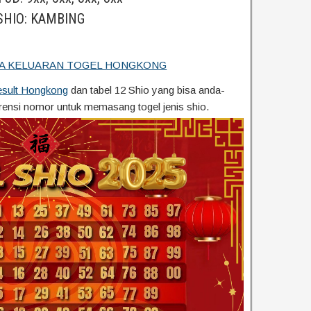
SHIO: KAMBING
A KELUARAN TOGEL HONGKONG
sult Hongkong
dan tabel 12 Shio yang bisa anda-
rensi nomor untuk memasang togel jenis shio.