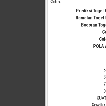
Online.
Prediksi Togel
Ramalan Togel 
Bocoran Tog
C
Col
POLA 
8
3
7
0
KUAT
Prediks