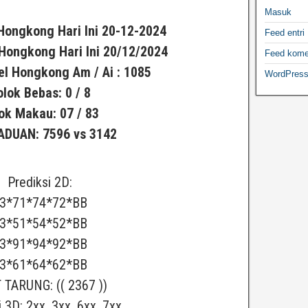
Masuk
Hongkong Hari Ini 20
-12-2024
Feed entri
Hongkong Hari Ini 20/12/2024
Feed kome
el Hongkong
Am / Ai : 1085
WordPress
olok Bebas: 0 / 8
ok Makau: 07 / 83
ADUAN: 7596 vs 3142
Prediksi 2D:
3*71*74*72*BB
3*51*54*52*BB
3*91*94*92*BB
3*61*64*62*BB
 TARUNG: (( 2367 ))
i 3D: 2xx, 3xx, 6xx, 7xx