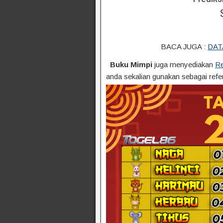
BACA JUGA :
DAT
Buku Mimpi
juga menyediakan
Re
anda sekalian gunakan sebagai refe