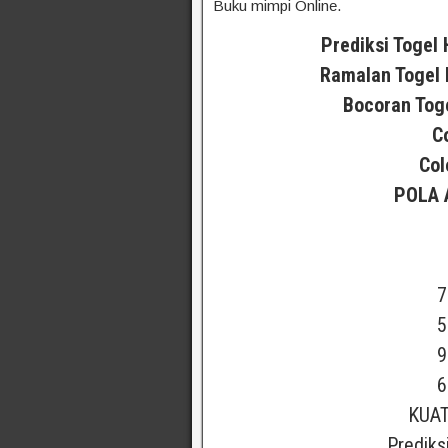
Buku mimpi Online.
Prediksi Togel 
Ramalan Togel 
Bocoran Tog
C
Col
POLA 
7
5
9
6
KUAT
Prediks