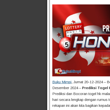
Buku Mimpi
, Jumat 20-12-2024 – B
Desember 2024 –
Prediksi Toge
Prediksi dan Bocoran togel hk mala
hari secara lengkap dengan rumus t
rekapan ini akan kita bagikan kepad