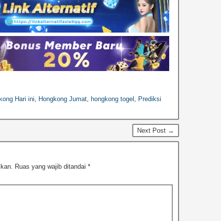
ong Hari ini
,
Hongkong Jumat
,
hongkong togel
,
Prediksi
Next Post →
ikan.
Ruas yang wajib ditandai
*