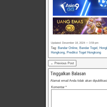
Updated: Desember 18, 2024 — 3:59 pm
Tag:
Bandar Online
,
Bandar Togel
,
Hongk
Hongkong
,
Prediksi Togel Hongkong
← Previous Post
Tinggalkan Balasan
Alamat email Anda tidak akan dipublikas
Komentar
*