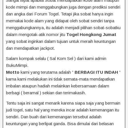
Sangat tepat apabila Sobat mendapatkan kode alam maupun
kode mimpi dan menggabungkan juga dengan prediksi sendiri
dan angka dari Forum Togel. Tetapi jika sobat hanya ingin
memakai kode alam yang didapat oleh sobat sendiri tanpa
menggabungkannya, itu adalah menjadi pilihan sobat-sobatku
dalam mengotak-atik nomor jitu
Togel Hongkong Jumat
yang sobat inginkan dalam tujuan untuk meraih keuntungan
dan mendapatkan jackpot.
Salam kompak selalu ( Sal Kom Sel ) dari kami admin
BukuMimpi.
Motto
kami yang terutama adalah ”
BERBAGI ITU INDAH
”
karna kami melakukan ini tidak semata-mata mendapatkan
imbalan ataupun hadiah melainkan kebersamaan dalam
berbagi ( beramal ) sekian dan terimakasih.
Tentu saja ini sangat menarik karena siapa saja yang bermain
judi togel, satu hal yang mereka incar adalah kemenangan itu
sendiri. Dan buah dari kemenangan tersebut adalah
keuntungan yang berlipat ganda. Bisa dimulai dari belasan