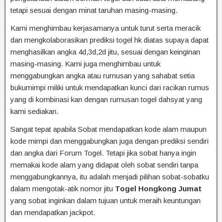
tetapi sesuai dengan minat taruhan masing-masing.
Kami menghimbau kerjasamanya untuk turut serta meracik
dan mengkolaborasikan prediksi togel hk diatas supaya dapat
menghasilkan angka 4d,3d,2d jitu, sesuai dengan keinginan
masing-masing. Kami juga menghimbau untuk
menggabungkan angka atau rumusan yang sahabat setia
bukumimpi miliki untuk mendapatkan kunci dari racikan rumus
yang di kombinasi kan dengan rumusan togel dahsyat yang
kami sediakan.
Sangat tepat apabila Sobat mendapatkan kode alam maupun
kode mimpi dan menggabungkan juga dengan prediksi sendiri
dan angka dari Forum Togel. Tetapi jika sobat hanya ingin
memakai kode alam yang didapat oleh sobat sendiri tanpa
menggabungkannya, itu adalah menjadi pilihan sobat-sobatku
dalam mengotak-atik nomor jitu
Togel Hongkong Jumat
yang sobat inginkan dalam tujuan untuk meraih keuntungan
dan mendapatkan jackpot.