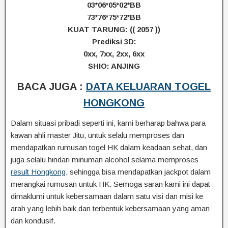
03*06*05*02*BB
73*76*75*72*BB
KUAT TARUNG: (( 2057 ))
Prediksi 3D:
0xx, 7xx, 2xx, 6xx
SHIO: ANJING
BACA JUGA :
DATA KELUARAN TOGEL
HONGKONG
Dalam situasi pribadi seperti ini, kami berharap bahwa para
kawan ahli master Jitu, untuk selalu memproses dan
mendapatkan rumusan togel HK dalam keadaan sehat, dan
juga selalu hindari minuman alcohol selama memproses
result Hongkong
, sehingga bisa mendapatkan jackpot dalam
merangkai rumusan untuk HK. Semoga saran kami ini dapat
dimaklumi untuk kebersamaan dalam satu visi dan misi ke
arah yang lebih baik dan terbentuk kebersamaan yang aman
dan kondusif.