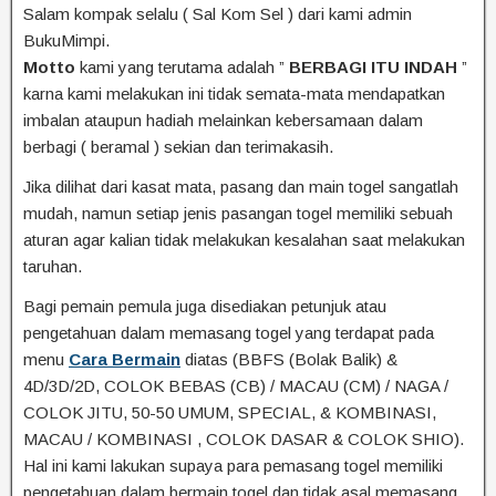
Salam kompak selalu ( Sal Kom Sel ) dari kami admin
BukuMimpi.
Motto
kami yang terutama adalah ”
BERBAGI ITU INDAH
”
karna kami melakukan ini tidak semata-mata mendapatkan
imbalan ataupun hadiah melainkan kebersamaan dalam
berbagi ( beramal ) sekian dan terimakasih.
Jika dilihat dari kasat mata, pasang dan main togel sangatlah
mudah, namun setiap jenis pasangan togel memiliki sebuah
aturan agar kalian tidak melakukan kesalahan saat melakukan
taruhan.
Bagi pemain pemula juga disediakan petunjuk atau
pengetahuan dalam memasang togel yang terdapat pada
menu
Cara Bermain
diatas (BBFS (Bolak Balik) &
4D/3D/2D, COLOK BEBAS (CB) / MACAU (CM) / NAGA /
COLOK JITU, 50-50 UMUM, SPECIAL, & KOMBINASI,
MACAU / KOMBINASI , COLOK DASAR & COLOK SHIO).
Hal ini kami lakukan supaya para pemasang togel memiliki
pengetahuan dalam bermain togel dan tidak asal memasang