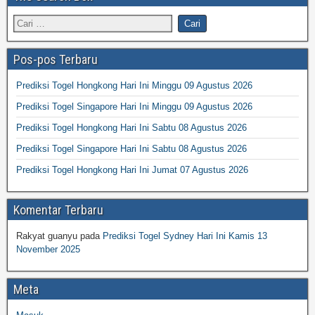
Pos-pos Terbaru
Prediksi Togel Hongkong Hari Ini Minggu 09 Agustus 2026
Prediksi Togel Singapore Hari Ini Minggu 09 Agustus 2026
Prediksi Togel Hongkong Hari Ini Sabtu 08 Agustus 2026
Prediksi Togel Singapore Hari Ini Sabtu 08 Agustus 2026
Prediksi Togel Hongkong Hari Ini Jumat 07 Agustus 2026
Komentar Terbaru
Rakyat guanyu
pada
Prediksi Togel Sydney Hari Ini Kamis 13
November 2025
Meta