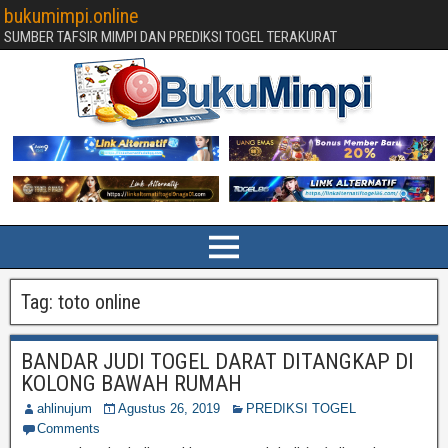
bukumimpi.online
SUMBER TAFSIR MIMPI DAN PREDIKSI TOGEL TERAKURAT
Tag:
toto online
BANDAR JUDI TOGEL DARAT DITANGKAP DI
KOLONG BAWAH RUMAH
ahlinujum
Agustus 26, 2019
PREDIKSI TOGEL
Comments