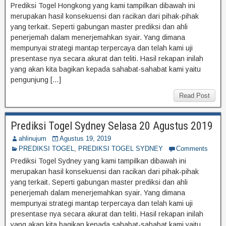
Prediksi Togel Hongkong yang kami tampilkan dibawah ini
merupakan hasil konsekuensi dan racikan dari pihak-pihak
yang terkait. Seperti gabungan master prediksi dan ahli
penerjemah dalam menerjemahkan syair. Yang dimana
mempunyai strategi mantap terpercaya dan telah kami uji
presentase nya secara akurat dan teliti. Hasil rekapan inilah
yang akan kita bagikan kepada sahabat-sahabat kami yaitu
pengunjung […]
Read Post
Prediksi Togel Sydney Selasa 20 Agustus 2019
ahlinujum
Agustus 19, 2019
PREDIKSI TOGEL
,
PREDIKSI TOGEL SYDNEY
Comments
Prediksi Togel Sydney yang kami tampilkan dibawah ini
merupakan hasil konsekuensi dan racikan dari pihak-pihak
yang terkait. Seperti gabungan master prediksi dan ahli
penerjemah dalam menerjemahkan syair. Yang dimana
mempunyai strategi mantap terpercaya dan telah kami uji
presentase nya secara akurat dan teliti. Hasil rekapan inilah
yang akan kita bagikan kepada sahabat-sahabat kami yaitu