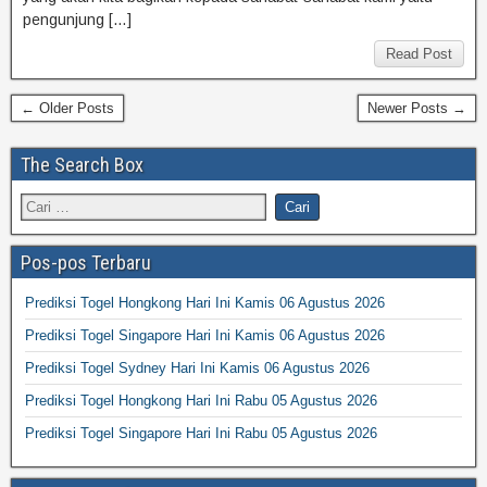
pengunjung […]
Read Post
← Older Posts
Newer Posts →
The Search Box
Pos-pos Terbaru
Prediksi Togel Hongkong Hari Ini Kamis 06 Agustus 2026
Prediksi Togel Singapore Hari Ini Kamis 06 Agustus 2026
Prediksi Togel Sydney Hari Ini Kamis 06 Agustus 2026
Prediksi Togel Hongkong Hari Ini Rabu 05 Agustus 2026
Prediksi Togel Singapore Hari Ini Rabu 05 Agustus 2026