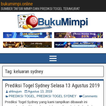
bukumimpi.online
SUMBER TAFSIR MIMPI DAN PREDIKSI TOGEL TERAKURAT
Tag:
keluaran sydney
Prediksi Togel Sydney Selasa 13 Agustus 2019
ahlinujum
Agustus 13, 2019
PREDIKSI TOGEL
,
PREDIKSI TOGEL SYDNEY
Comments
Prediksi Togel Sydney yang kami tampilkan dibawah ini