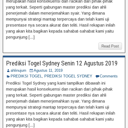
merupakan hasil konsekuensi dan racikan dari pihak-pihak
yang terkait. Seperti gabungan master prediksi dan ahli
penerjemah dalam menerjemahkan syair. Yang dimana
mempunyai strategi mantap terpercaya dan telah kami uji
presentase nya secara akurat dan teliti. Hasil rekapan inilah
yang akan kita bagikan kepada sahabat-sahabat kami yaitu
pengunjung […]
Read Post
Prediksi Togel Sydney Senin 12 Agustus 2019
ahlinujum
Agustus 11, 2019
PREDIKSI TOGEL
,
PREDIKSI TOGEL SYDNEY
Comments
Prediksi Togel Sydney yang kami tampilkan dibawah ini
merupakan hasil konsekuensi dan racikan dari pihak-pihak
yang terkait. Seperti gabungan master prediksi dan ahli
penerjemah dalam menerjemahkan syair. Yang dimana
mempunyai strategi mantap terpercaya dan telah kami uji
presentase nya secara akurat dan teliti. Hasil rekapan inilah
yang akan kita bagikan kepada sahabat-sahabat kami yaitu
pengunjung […]