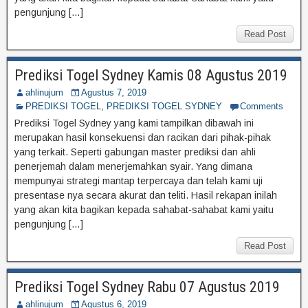
pengunjung […]
Read Post
Prediksi Togel Sydney Kamis 08 Agustus 2019
ahlinujum
Agustus 7, 2019
PREDIKSI TOGEL
,
PREDIKSI TOGEL SYDNEY
Comments
Prediksi Togel Sydney yang kami tampilkan dibawah ini
merupakan hasil konsekuensi dan racikan dari pihak-pihak
yang terkait. Seperti gabungan master prediksi dan ahli
penerjemah dalam menerjemahkan syair. Yang dimana
mempunyai strategi mantap terpercaya dan telah kami uji
presentase nya secara akurat dan teliti. Hasil rekapan inilah
yang akan kita bagikan kepada sahabat-sahabat kami yaitu
pengunjung […]
Read Post
Prediksi Togel Sydney Rabu 07 Agustus 2019
ahlinujum
Agustus 6, 2019