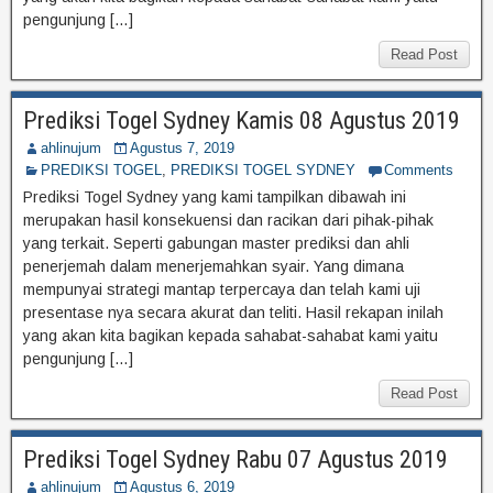
pengunjung […]
Read Post
Prediksi Togel Sydney Kamis 08 Agustus 2019
ahlinujum
Agustus 7, 2019
PREDIKSI TOGEL
,
PREDIKSI TOGEL SYDNEY
Comments
Prediksi Togel Sydney yang kami tampilkan dibawah ini
merupakan hasil konsekuensi dan racikan dari pihak-pihak
yang terkait. Seperti gabungan master prediksi dan ahli
penerjemah dalam menerjemahkan syair. Yang dimana
mempunyai strategi mantap terpercaya dan telah kami uji
presentase nya secara akurat dan teliti. Hasil rekapan inilah
yang akan kita bagikan kepada sahabat-sahabat kami yaitu
pengunjung […]
Read Post
Prediksi Togel Sydney Rabu 07 Agustus 2019
ahlinujum
Agustus 6, 2019