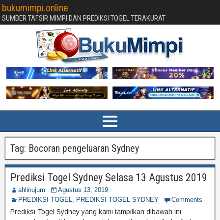
bukumimpi.online
SUMBER TAFSIR MIMPI DAN PREDIKSI TOGEL TERAKURAT
Tag:
Bocoran pengeluaran Sydney
Prediksi Togel Sydney Selasa 13 Agustus 2019
ahlinujum
Agustus 13, 2019
PREDIKSI TOGEL
,
PREDIKSI TOGEL SYDNEY
Comments
Prediksi Togel Sydney yang kami tampilkan dibawah ini