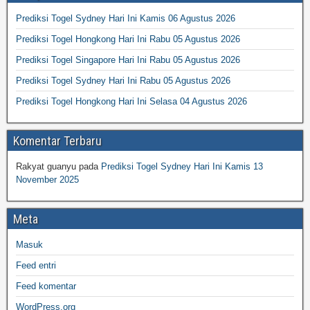
Prediksi Togel Sydney Hari Ini Kamis 06 Agustus 2026
Prediksi Togel Hongkong Hari Ini Rabu 05 Agustus 2026
Prediksi Togel Singapore Hari Ini Rabu 05 Agustus 2026
Prediksi Togel Sydney Hari Ini Rabu 05 Agustus 2026
Prediksi Togel Hongkong Hari Ini Selasa 04 Agustus 2026
Komentar Terbaru
Rakyat guanyu
pada
Prediksi Togel Sydney Hari Ini Kamis 13
November 2025
Meta
Masuk
Feed entri
Feed komentar
WordPress.org