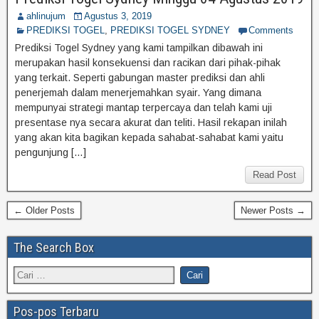
ahlinujum
Agustus 3, 2019
PREDIKSI TOGEL
,
PREDIKSI TOGEL SYDNEY
Comments
Prediksi Togel Sydney yang kami tampilkan dibawah ini
merupakan hasil konsekuensi dan racikan dari pihak-pihak
yang terkait. Seperti gabungan master prediksi dan ahli
penerjemah dalam menerjemahkan syair. Yang dimana
mempunyai strategi mantap terpercaya dan telah kami uji
presentase nya secara akurat dan teliti. Hasil rekapan inilah
yang akan kita bagikan kepada sahabat-sahabat kami yaitu
pengunjung […]
Read Post
← Older Posts
Newer Posts →
The Search Box
Pos-pos Terbaru