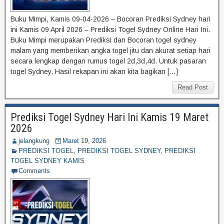
Buku Mimpi, Kamis 09-04-2026 – Bocoran Prediksi Sydney hari
ini Kamis 09 April 2026 – Prediksi Togel Sydney Online Hari Ini.
Buku Mimpi merupakan Prediksi dan Bocoran togel sydney
malam yang memberikan angka togel jitu dan akurat setiap hari
secara lengkap dengan rumus togel 2d,3d,4d. Untuk pasaran
togel Sydney. Hasil rekapan ini akan kita bagikan […]
Read Post
Prediksi Togel Sydney Hari Ini Kamis 19 Maret
2026
jelangkung
Maret 19, 2026
PREDIKSI TOGEL
,
PREDIKSI TOGEL SYDNEY
,
PREDIKSI
TOGEL SYDNEY KAMIS
Comments