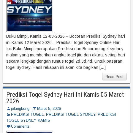
Buku Mimpi, Kamis 12-03-2026 – Bocoran Prediksi Sydney hari
ini Kamis 12 Maret 2026 – Prediksi Togel Sydney Online Hari
Ini. Buku Mimpi merupakan Prediksi dan Bocoran togel sydney
malam yang memberikan angka togel jitu dan akurat setiap hari
secara lengkap dengan rumus togel 2d,3d,4d. Untuk pasaran
togel Sydney. Hasil rekapan ini akan kita bagikan […]
Read Post
Prediksi Togel Sydney Hari Ini Kamis 05 Maret
2026
jelangkung
Maret 5, 2026
PREDIKSI TOGEL
,
PREDIKSI TOGEL SYDNEY
,
PREDIKSI
TOGEL SYDNEY KAMIS
Comments