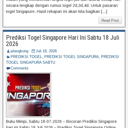
secara lengkap dengan rumus togel 2d,3d,4d. Untuk pasaran
togel Singapure. Hasil rekapan ini akan kita bagikan […]
Read Post
Prediksi Togel Singapore Hari Ini Sabtu 18 Juli
2026
jelangkung
Juli 18, 2026
PREDIKSI TOGEL
,
PREDIKSI TOGEL SINGAPURA
,
PREDIKSI
TOGEL SINGAPURA SABTU
Comments
Buku Mimpi, Sabtu 18-07-2026 – Bocoran Prediksi Singapore
hari ini Sabtu 18 Juli 2026 – Prediksi Togel Singapore Online