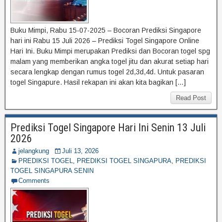
Buku Mimpi, Rabu 15-07-2025 – Bocoran Prediksi Singapore
hari ini Rabu 15 Juli 2026 – Prediksi Togel Singapore Online
Hari Ini. Buku Mimpi merupakan Prediksi dan Bocoran togel spg
malam yang memberikan angka togel jitu dan akurat setiap hari
secara lengkap dengan rumus togel 2d,3d,4d. Untuk pasaran
togel Singapure. Hasil rekapan ini akan kita bagikan […]
Read Post
Prediksi Togel Singapore Hari Ini Senin 13 Juli
2026
jelangkung
Juli 13, 2026
PREDIKSI TOGEL
,
PREDIKSI TOGEL SINGAPURA
,
PREDIKSI
TOGEL SINGAPURA SENIN
Comments