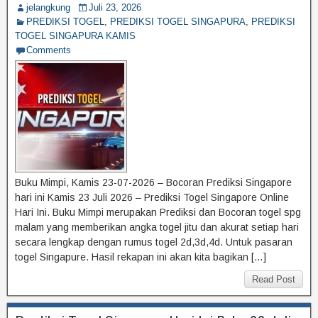
jelangkung
Juli 23, 2026
PREDIKSI TOGEL
,
PREDIKSI TOGEL SINGAPURA
,
PREDIKSI
TOGEL SINGAPURA KAMIS
Comments
Buku Mimpi, Kamis 23-07-2026 – Bocoran Prediksi Singapore
hari ini Kamis 23 Juli 2026 – Prediksi Togel Singapore Online
Hari Ini. Buku Mimpi merupakan Prediksi dan Bocoran togel spg
malam yang memberikan angka togel jitu dan akurat setiap hari
secara lengkap dengan rumus togel 2d,3d,4d. Untuk pasaran
togel Singapure. Hasil rekapan ini akan kita bagikan […]
Read Post