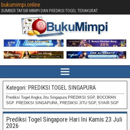
bukumimpi.online
SUMBER TAFSIR MIMPI DAN PREDIKSI TOGEL TERAKURAT
Kategori:
PREDIKSI TOGEL SINGAPURA
Prediksi Togel Angka Jitu Singapura PREDIKSI SGP, BOCORAN
SGP. PREDIKSI SINGAPURA, PREDIKSI JITU SGP, SYAIR SGP
Prediksi Togel Singapore Hari Ini Kamis 23 Juli
2026