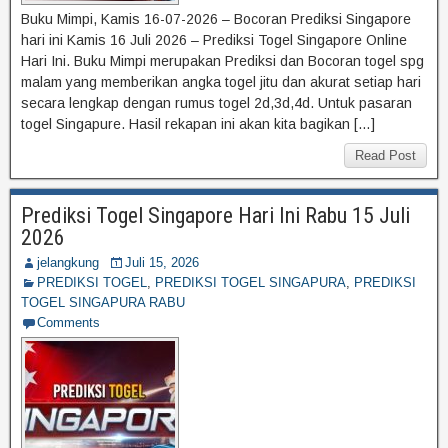
Buku Mimpi, Kamis 16-07-2026 – Bocoran Prediksi Singapore
hari ini Kamis 16 Juli 2026 – Prediksi Togel Singapore Online
Hari Ini. Buku Mimpi merupakan Prediksi dan Bocoran togel spg
malam yang memberikan angka togel jitu dan akurat setiap hari
secara lengkap dengan rumus togel 2d,3d,4d. Untuk pasaran
togel Singapure. Hasil rekapan ini akan kita bagikan […]
Read Post
Prediksi Togel Singapore Hari Ini Rabu 15 Juli
2026
jelangkung
Juli 15, 2026
PREDIKSI TOGEL
,
PREDIKSI TOGEL SINGAPURA
,
PREDIKSI
TOGEL SINGAPURA RABU
Comments