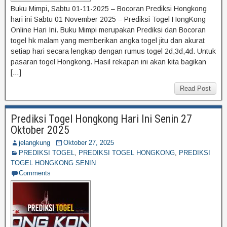
Buku Mimpi, Sabtu 01-11-2025 – Bocoran Prediksi Hongkong
hari ini Sabtu 01 November 2025 – Prediksi Togel HongKong
Online Hari Ini. Buku Mimpi merupakan Prediksi dan Bocoran
togel hk malam yang memberikan angka togel jitu dan akurat
setiap hari secara lengkap dengan rumus togel 2d,3d,4d. Untuk
pasaran togel Hongkong. Hasil rekapan ini akan kita bagikan
[…]
Read Post
Prediksi Togel Hongkong Hari Ini Senin 27
Oktober 2025
jelangkung
Oktober 27, 2025
PREDIKSI TOGEL
,
PREDIKSI TOGEL HONGKONG
,
PREDIKSI
TOGEL HONGKONG SENIN
Comments