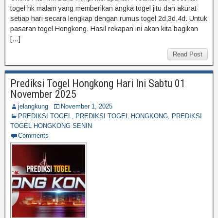
togel hk malam yang memberikan angka togel jitu dan akurat
setiap hari secara lengkap dengan rumus togel 2d,3d,4d. Untuk
pasaran togel Hongkong. Hasil rekapan ini akan kita bagikan
[…]
Read Post
Prediksi Togel Hongkong Hari Ini Sabtu 01
November 2025
jelangkung
November 1, 2025
PREDIKSI TOGEL
,
PREDIKSI TOGEL HONGKONG
,
PREDIKSI
TOGEL HONGKONG SENIN
Comments