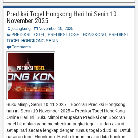
Prediksi Togel Hongkong Hari Ini Senin 10
November 2025
jelangkung
November 10, 2025
PREDIKSI TOGEL
,
PREDIKSI TOGEL HONGKONG
,
PREDIKSI
TOGEL HONGKONG SENIN
Comments
Buku Mimpi, Senin 10-11-2025 – Bocoran Prediksi Hongkong
hari ini Senin 10 November 2025 – Prediksi Togel HongKong
Online Hari Ini. Buku Mimpi merupakan Prediksi dan Bocoran
togel hk malam yang memberikan angka togel jitu dan akurat
setiap hari secara lengkap dengan rumus togel 2d,3d,4d. Untuk
pasaran togel Hongkong. Hasil rekapan ini akan kita bagikan