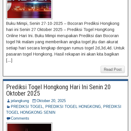
Buku Mimpi, Senin 27-10-2025 – Bocoran Prediksi Hongkong
hari ini Senin 27 Oktober 2025 – Prediksi Togel HongKong
Online Hari Ini. Buku Mimpi merupakan Prediksi dan Bocoran
togel hk malam yang memberikan angka togel jitu dan akurat
setiap hari secara lengkap dengan rumus togel 2d,3d,4d. Untuk
pasaran togel Hongkong. Hasil rekapan ini akan kita bagikan
[…]
Read Post
Prediksi Togel Hongkong Hari Ini Senin 20
Oktober 2025
jelangkung
Oktober 20, 2025
PREDIKSI TOGEL
,
PREDIKSI TOGEL HONGKONG
,
PREDIKSI
TOGEL HONGKONG SENIN
Comments