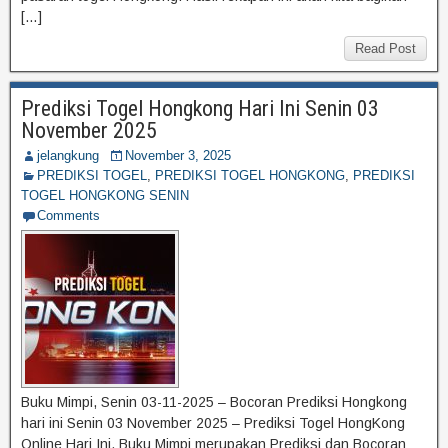
[…]
Read Post
Prediksi Togel Hongkong Hari Ini Senin 03
November 2025
jelangkung
November 3, 2025
PREDIKSI TOGEL
,
PREDIKSI TOGEL HONGKONG
,
PREDIKSI
TOGEL HONGKONG SENIN
Comments
Buku Mimpi, Senin 03-11-2025 – Bocoran Prediksi Hongkong
hari ini Senin 03 November 2025 – Prediksi Togel HongKong
Online Hari Ini. Buku Mimpi merupakan Prediksi dan Bocoran