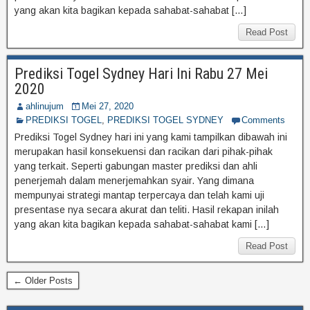
yang akan kita bagikan kepada sahabat-sahabat […]
Read Post
Prediksi Togel Sydney Hari Ini Rabu 27 Mei
2020
ahlinujum
Mei 27, 2020
PREDIKSI TOGEL
,
PREDIKSI TOGEL SYDNEY
Comments
Prediksi Togel Sydney hari ini yang kami tampilkan dibawah ini
merupakan hasil konsekuensi dan racikan dari pihak-pihak
yang terkait. Seperti gabungan master prediksi dan ahli
penerjemah dalam menerjemahkan syair. Yang dimana
mempunyai strategi mantap terpercaya dan telah kami uji
presentase nya secara akurat dan teliti. Hasil rekapan inilah
yang akan kita bagikan kepada sahabat-sahabat kami […]
Read Post
← Older Posts